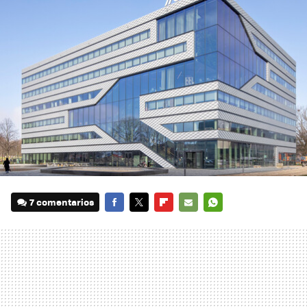
7 comentarios
FACEBOOK
TWITTER
FLIPBOARD
E-
WHATSAPP
MAIL