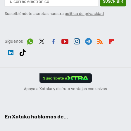
SUSCRIBIR
Suscribiéndote aceptas nuestra
política de privacidad
Síguenos
Wh
Twit
Fac
You
Inst
Tele
RSS
Flip
ats
ter
ebo
tub
agr
gra
boa
Link
Tikt
App
ok
e
am
m
rd
edI
ok
Suscríbete a
n
Apoya a Xataka y disfruta ventajas exclusivas
En Xataka hablamos de...