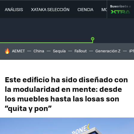
Suscríbete a
ANÁLISIS
XATAKA SELECCIÓN
CIENCIA
MOVILIDAD
HOY SE HABLA DE
AEMET
China
Sequía
Fallout
Generación Z
iP
Este edificio ha sido diseñado con
la modularidad en mente: desde
los muebles hasta las losas son
“quita y pon”