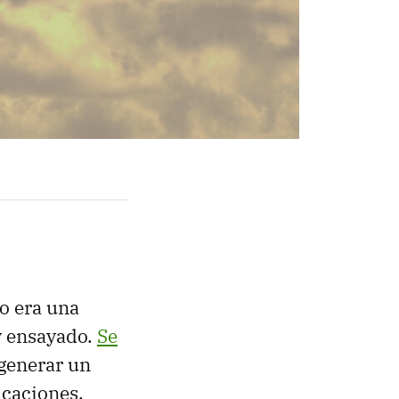
no era una
y ensayado.
Se
generar un
caciones,