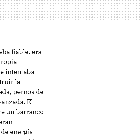
ba fiable, era
propia
se intentaba
ruir la
ada, pernos de
avanzada. El
re un barranco
 eran
 de energía