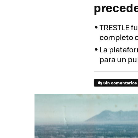
preced
TRESTLE fu
completo 
La platafo
para un pu
Sin comentarios