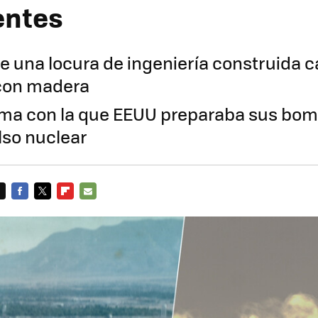
entes
e una locura de ingeniería construida c
con madera
rma con la que EEUU preparaba sus bo
lso nuclear
FACEBOOK
TWITTER
FLIPBOARD
E-
MAIL