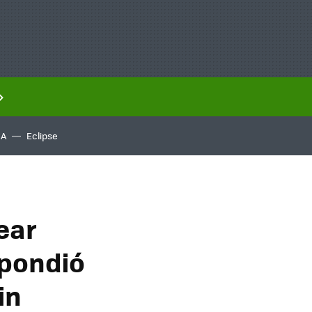
IA
Eclipse
ear
spondió
in