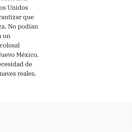
dos Unidos
antizar que
aza. No podían
a un
colosal
Nuevo México.
necesidad de
naves reales.