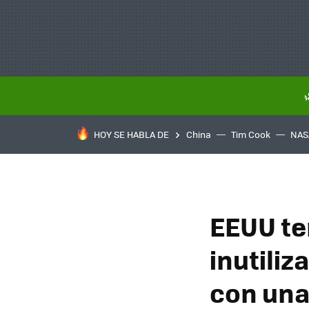
HOY SE HABLA DE
China
Tim Cook
NAS
EEUU te
inutili
con una