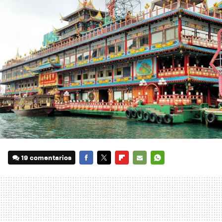
19 comentarios
FACEBOOK
TWITTER
FLIPBOARD
E-
WHATSAPP
MAIL