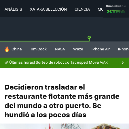
Suscríbete a
ANÁLISIS
XATAKA SELECCIÓN
CIENCIA
MOVILIDAD
HOY SE HABLA DE
China
Tim Cook
NASA
Waze
iPhone Air
iPhone
🌿¡Últimas horas! Sorteo de robot cortacésped Mova ViAX
Decidieron trasladar el
restaurante flotante más grande
del mundo a otro puerto. Se
hundió a los pocos días