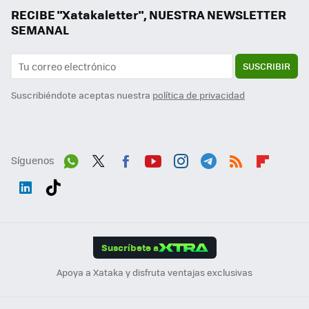
RECIBE "Xatakaletter", NUESTRA NEWSLETTER
SEMANAL
SUSCRIBIR
Suscribiéndote aceptas nuestra
política de privacidad
Síguenos
Wh
Twit
Fac
You
Inst
Tele
RSS
Flip
ats
ter
ebo
tub
agr
gra
boa
Link
Tikt
App
ok
e
am
m
rd
edI
ok
Suscríbete a
n
Apoya a Xataka y disfruta ventajas exclusivas