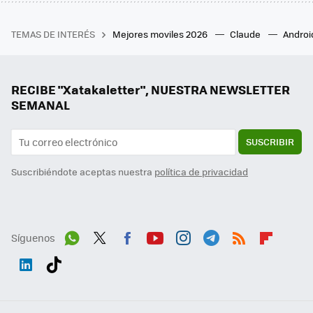
TEMAS DE INTERÉS
Mejores moviles 2026
Claude
Androi
RECIBE "Xatakaletter", NUESTRA NEWSLETTER
SEMANAL
SUSCRIBIR
Suscribiéndote aceptas nuestra
política de privacidad
Síguenos
Wh
Twit
Fac
You
Inst
Tele
RSS
Flip
ats
ter
ebo
tub
agr
gra
boa
Link
Tikt
App
ok
e
am
m
rd
edI
ok