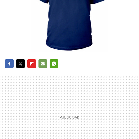
FACEBOOK
TWITTER
FLIPBOARD
E-
WHATSAPP
MAIL