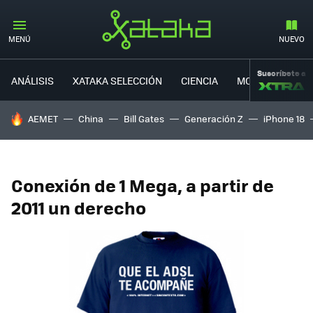
MENÚ
NUEVO
Suscríbete a
ANÁLISIS
XATAKA SELECCIÓN
CIENCIA
MOVILIDAD
HOY SE HABLA DE
AEMET
China
Bill Gates
Generación Z
iPhone 18
Conexión de 1 Mega, a partir de
2011 un derecho