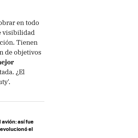
obrar en todo
 visibilidad
ación. Tienen
n de objetivos
mejor
ada. ¿El
ty'.
 avión: así fue
evolucionó el