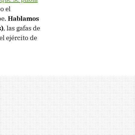
o el
be.
Hablamos
s)
, las gafas de
l ejército de