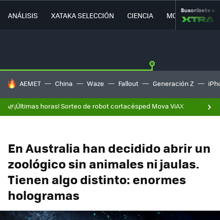
Suscríbete a
ANÁLISIS
XATAKA SELECCIÓN
CIENCIA
MOVILIDAD
HOY SE HABLA DE
AEMET
China
Waze
Fallout
Generación Z
iPh
🌿¡Últimas horas! Sorteo de robot cortacésped Mova ViAX
En Australia han decidido abrir un
zoológico sin animales ni jaulas.
Tienen algo distinto: enormes
hologramas