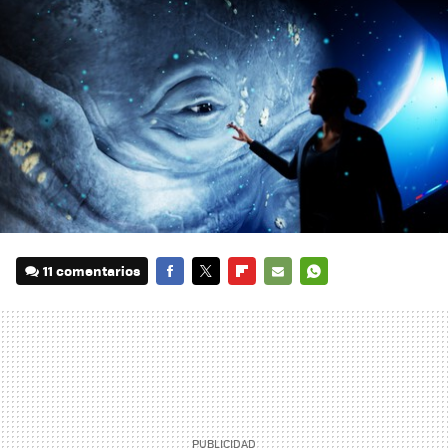
11 comentarios
FACEBOOK
TWITTER
FLIPBOARD
E-
WHATSAPP
MAIL