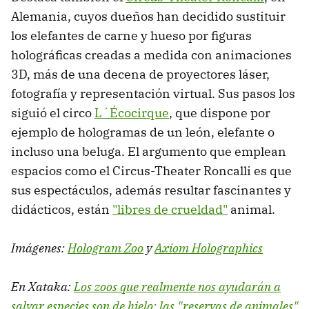
Alemania, cuyos dueños han decidido sustituir
los elefantes de carne y hueso por figuras
holográficas creadas a medida con animaciones
3D, más de una decena de proyectores láser,
fotografía y representación virtual. Sus pasos los
siguió el circo
L´Écocirque
, que dispone por
ejemplo de hologramas de un león, elefante o
incluso una beluga. El argumento que emplean
espacios como el Circus-Theater Roncalli es que
sus espectáculos, además resultar fascinantes y
didácticos, están
"libres de crueldad"
animal.
Imágenes:
Hologram Zoo
y
Axiom Holographics
En Xataka:
Los zoos que realmente nos ayudarán a
salvar especies son de hielo: las "reservas de animales"