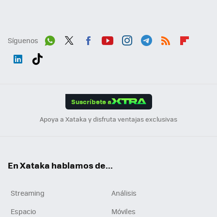
Síguenos
Wh
Twit
Fac
You
Inst
Tele
RSS
Flip
ats
ter
ebo
tub
agr
gra
boa
Link
Tikt
App
ok
e
am
m
rd
edI
ok
Suscríbete a
n
Apoya a Xataka y disfruta ventajas exclusivas
En Xataka hablamos de...
Streaming
Análisis
Espacio
Móviles