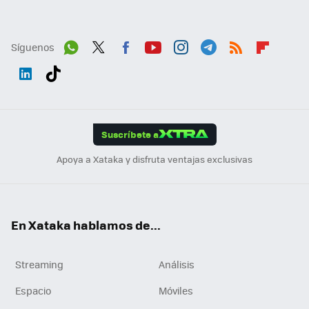
Síguenos
Wh
Twit
Fac
You
Inst
Tele
RSS
Flip
ats
ter
ebo
tub
agr
gra
boa
Link
Tikt
App
ok
e
am
m
rd
edI
ok
Suscríbete a
n
Apoya a Xataka y disfruta ventajas exclusivas
En Xataka hablamos de...
Streaming
Análisis
Espacio
Móviles