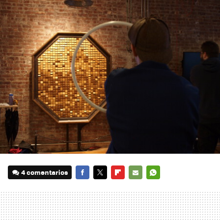
4 comentarios
FACEBOOK
TWITTER
FLIPBOARD
E-
WHATSAPP
MAIL