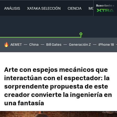
Suscríbete a
ANÁLISIS
XATAKA SELECCIÓN
CIENCIA
MOVILIDAD
HOY SE HABLA DE
AEMET
China
Bill Gates
Generación Z
iPhone 18
Arte con espejos mecánicos que
interactúan con el espectador: la
sorprendente propuesta de este
creador convierte la ingeniería en
una fantasía