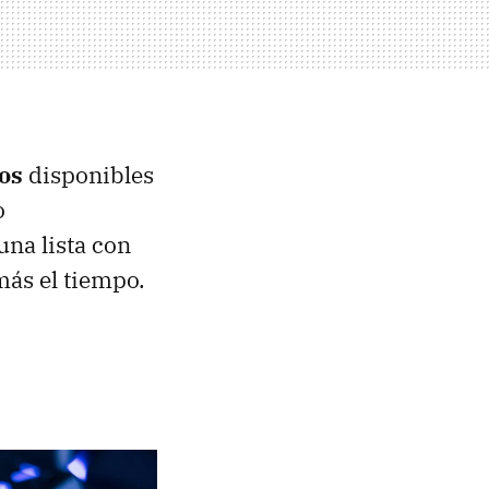
tos
disponibles
o
una lista con
más el tiempo.