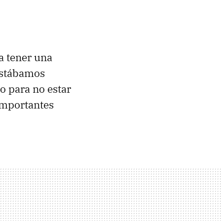
a tener una
estábamos
 para no estar
 importantes