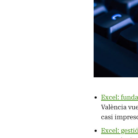
Excel: fund
València vue
casi impresc
Excel: gesti