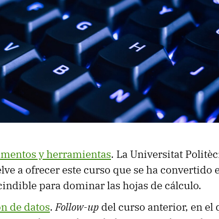
amentos y herramientas
. La Universitat Politè
lve a ofrecer este curso que se ha convertido 
indible para dominar las hojas de cálculo.
ón de datos
.
Follow-up
del curso anterior, en el