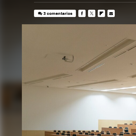
3 comentarios
FACEBOOK
TWITTER
FLIPBOARD
E-
MAIL