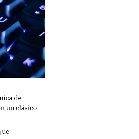
cnica de
en un clásico
 que