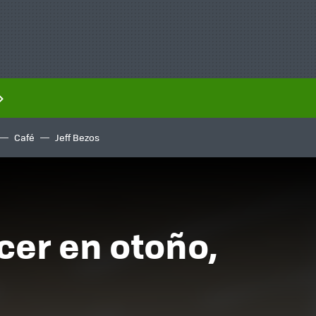
Café
Jeff Bezos
acer en otoño,