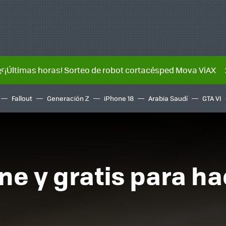
🌿¡Últimas horas! Sorteo de robot cortacésped Mova ViAX
Fallout
Generación Z
iPhone 18
Arabia Saudí
GTA VI
ne y gratis para h