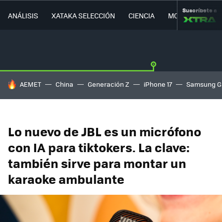
Suscríbete a
ANÁLISIS
XATAKA SELECCIÓN
CIENCIA
MOVILIDAD
HOY SE HABLA DE
AEMET
China
Generación Z
iPhone 17
Samsung G
Lo nuevo de JBL es un micrófono
con IA para tiktokers. La clave:
también sirve para montar un
karaoke ambulante