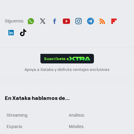
Síguenos
Wh
Twit
Fac
You
Inst
Tele
RSS
Flip
ats
ter
ebo
tub
agr
gra
boa
Link
Tikt
App
ok
e
am
m
rd
edI
ok
Suscríbete a
n
Apoya a Xataka y disfruta ventajas exclusivas
En Xataka hablamos de...
Streaming
Análisis
Espacio
Móviles