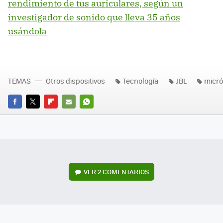
rendimiento de tus auriculares, según un
investigador de sonido que lleva 35 años
usándola
TEMAS
Otros dispositivos
Tecnología
JBL
micró
FACEBOOK
TWITTER
FLIPBOARD
E-
WHATSAPP
MAIL
VER
2 COMENTARIOS