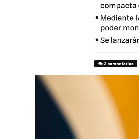
compacta 
Mediante IA
poder mont
Se lanzarán
2 comentarios