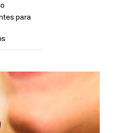
do
antes para
os