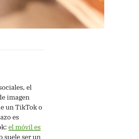
ociales, el
 de imagen
ue un TikTok o
hazo es
ok:
el móvil es
o suele ser un