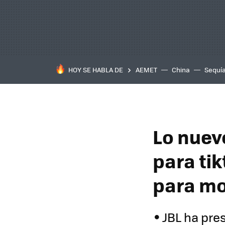
HOY SE HABLA DE
AEMET
China
Sequí
Lo nuev
para tik
para mo
JBL ha pre