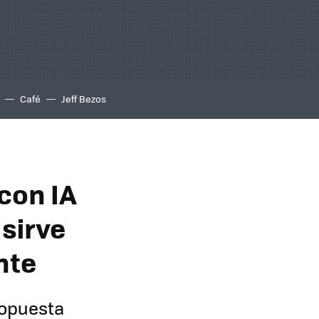
Café
Jeff Bezos
con IA
 sirve
nte
ropuesta