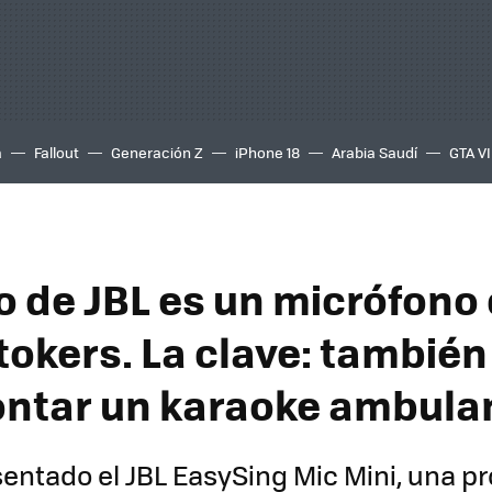
a
Fallout
Generación Z
iPhone 18
Arabia Saudí
GTA VI
o de JBL es un micrófono 
tokers. La clave: también
ntar un karaoke ambula
sentado el JBL EasySing Mic Mini, una p