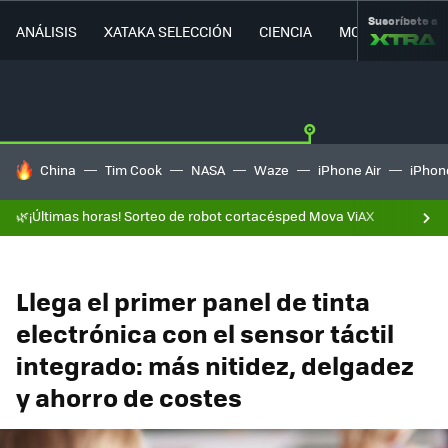
Suscríbete a
ANÁLISIS
XATAKA SELECCIÓN
CIENCIA
MOVILIDAD
HOY SE HABLA DE
China
Tim Cook
NASA
Waze
iPhone Air
iPhone
🌿¡Últimas horas! Sorteo de robot cortacésped Mova ViAX
Llega el primer panel de tinta
electrónica con el sensor táctil
integrado: más nitidez, delgadez
y ahorro de costes