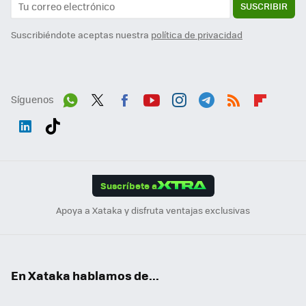
SUSCRIBIR
Suscribiéndote aceptas nuestra
política de privacidad
Síguenos
Wh
Twit
Fac
You
Inst
Tele
RSS
Flip
ats
ter
ebo
tub
agr
gra
boa
Link
Tikt
App
ok
e
am
m
rd
edI
ok
Suscríbete a
n
Apoya a Xataka y disfruta ventajas exclusivas
En Xataka hablamos de...