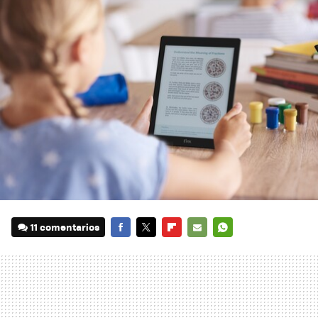
11 comentarios
FACEBOOK
TWITTER
FLIPBOARD
E-
WHATSAPP
MAIL