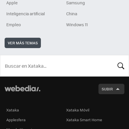
Apple
Samsung
Inteligencia artificial
China
Empleo
Windows 11
VER MÁS TEMAS
BUSCA
SUBIR
Xataka
Xataka Móvil
Applesfera
Xataka Smart Home