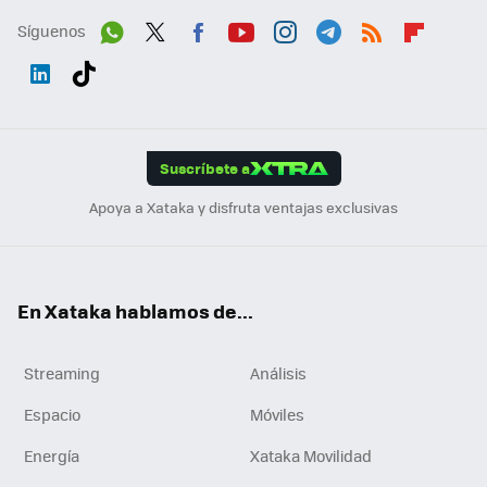
Síguenos
Wh
Twit
Fac
You
Inst
Tele
RSS
Flip
ats
ter
ebo
tub
agr
gra
boa
Link
Tikt
App
ok
e
am
m
rd
edI
ok
Suscríbete a
n
Apoya a Xataka y disfruta ventajas exclusivas
En Xataka hablamos de...
Streaming
Análisis
Espacio
Móviles
Energía
Xataka Movilidad