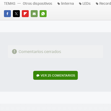
TEMAS
Otros dispositivos
linterna
LEDs
Record
FACEBOOK
TWITTER
FLIPBOARD
E-
WHATSAPP
MAIL
Comentarios cerrados
VER
25 COMENTARIOS