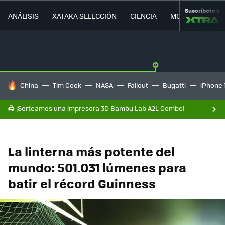
Suscríbete a
ANÁLISIS
XATAKA SELECCIÓN
CIENCIA
MOVILIDAD
HOY SE HABLA DE
China
Tim Cook
NASA
Fallout
Bugatti
iPhone 
🖨️ ¡Sorteamos una impresora 3D Bambu Lab A2L Combo!
La linterna más potente del
mundo: 501.031 lúmenes para
batir el récord Guinness