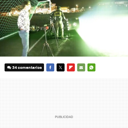
34 comentarios
FACEBOOK
TWITTER
FLIPBOARD
E-
WHATSAPP
MAIL