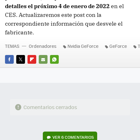
detalles el próximo 4 de enero de 2022
en el
CES. Actualizaremos este post con la
correspondiente información que desvele el
fabricante.
TEMAS
Ordenadores
Nvidia GeForce
GeForce
T
FACEBOOK
TWITTER
FLIPBOARD
E-
WHATSAPP
MAIL
Comentarios cerrados
VER
6 COMENTARIOS