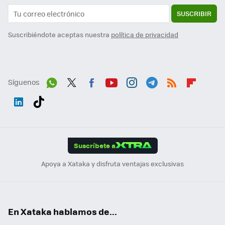
SUSCRIBIR
Suscribiéndote aceptas nuestra
política de privacidad
Síguenos
Wh
Twit
Fac
You
Inst
Tele
RSS
Flip
ats
ter
ebo
tub
agr
gra
boa
Link
Tikt
App
ok
e
am
m
rd
edI
ok
Suscríbete a
n
Apoya a Xataka y disfruta ventajas exclusivas
En Xataka hablamos de...