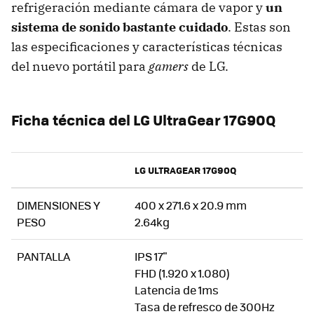
refrigeración mediante cámara de vapor y
un
sistema de sonido bastante cuidado
. Estas son
las especificaciones y características técnicas
del nuevo portátil para
gamers
de LG.
Ficha técnica del LG UltraGear 17G90Q
LG ULTRAGEAR 17G90Q
DIMENSIONES Y
400 x 271.6 x 20.9 mm
PESO
2.64kg
PANTALLA
IPS 17"
FHD (1.920 x 1.080)
Latencia de 1ms
Tasa de refresco de 300Hz