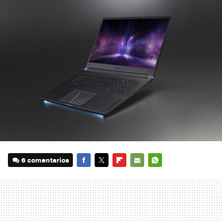
6 comentarios
FACEBOOK
TWITTER
FLIPBOARD
E-
WHATSAPP
MAIL