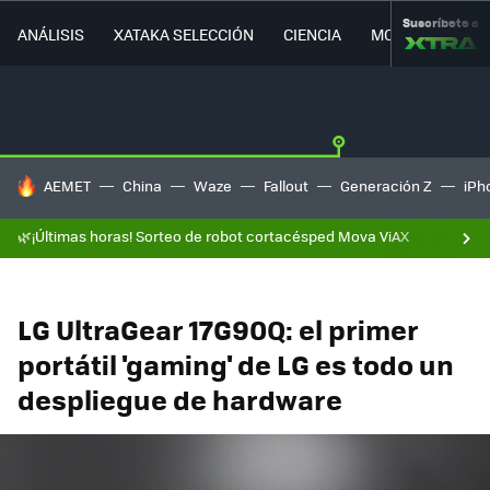
Suscríbete a
ANÁLISIS
XATAKA SELECCIÓN
CIENCIA
MOVILIDAD
HOY SE HABLA DE
AEMET
China
Waze
Fallout
Generación Z
iPh
🌿¡Últimas horas! Sorteo de robot cortacésped Mova ViAX
LG UltraGear 17G90Q: el primer
portátil 'gaming' de LG es todo un
despliegue de hardware