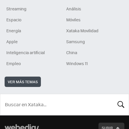
Streaming
Análisis
Espacio
Móviles
Energía
Xataka Movilidad
Apple
Samsung
Inteligencia artificial
China
Empleo
Windows 11
VER MÁS TEMAS
BUSCA
SUBIR