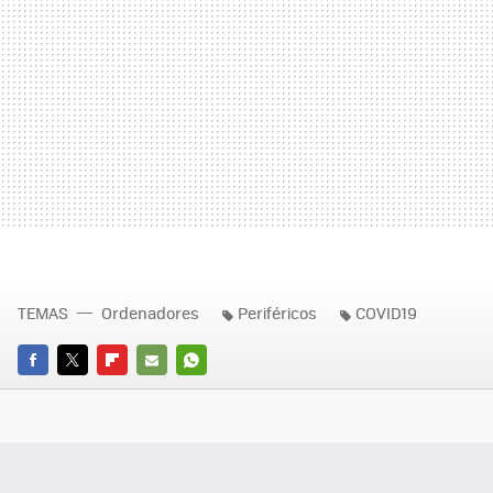
TEMAS
Ordenadores
Periféricos
COVID19
FACEBOOK
TWITTER
FLIPBOARD
E-
WHATSAPP
MAIL