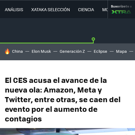
Suscríbete a
ANÁLISIS
XATAKA SELECCIÓN
CIENCIA
MOVILIDAD
HOY SE HABLA DE
China
Elon Musk
Generación Z
Eclipse
Mapa
El CES acusa el avance de la
nueva ola: Amazon, Meta y
Twitter, entre otras, se caen del
evento por el aumento de
contagios