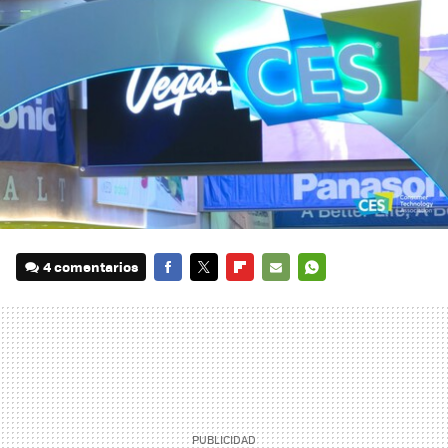
4 comentarios
FACEBOOK
TWITTER
FLIPBOARD
E-
WHATSAPP
MAIL