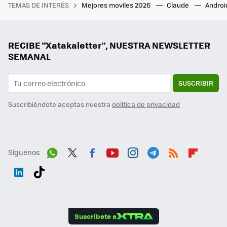
TEMAS DE INTERÉS
Mejores moviles 2026
Claude
Androi
RECIBE "Xatakaletter", NUESTRA NEWSLETTER
SEMANAL
SUSCRIBIR
Suscribiéndote aceptas nuestra
política de privacidad
Síguenos
Wh
Twit
Fac
You
Inst
Tele
RSS
Flip
ats
ter
ebo
tub
agr
gra
boa
Link
Tikt
App
ok
e
am
m
rd
edI
ok
Suscríbete a
n