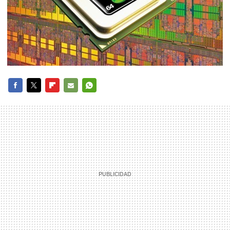
FACEBOOK
TWITTER
FLIPBOARD
E-
WHATSAPP
MAIL