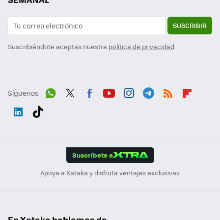
SUSCRIBIR
Suscribiéndote aceptas nuestra
política de privacidad
Síguenos
Wh
Twit
Fac
You
Inst
Tele
RSS
Flip
ats
ter
ebo
tub
agr
gra
boa
Link
Tikt
App
ok
e
am
m
rd
edI
ok
Suscríbete a
n
Apoya a Xataka y disfruta ventajas exclusivas
En Xataka hablamos de...