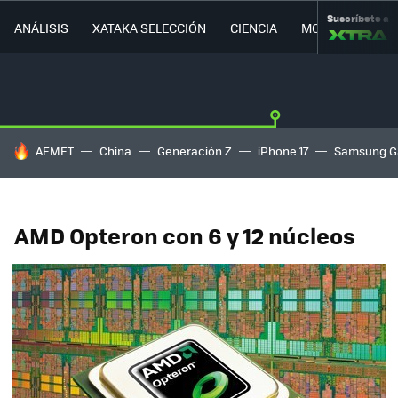
Suscríbete a
ANÁLISIS
XATAKA SELECCIÓN
CIENCIA
MOVILIDAD
HOY SE HABLA DE
AEMET
China
Generación Z
iPhone 17
Samsung G
AMD Opteron con 6 y 12 núcleos