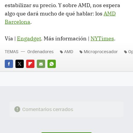
estabilizar su precio. Y sobre AMD, nos espera
algo que dará mucho de qué hablar: los
AMD
Barcelona
.
Vía |
Engadget
. Más información |
NYTimes
.
TEMAS
Ordenadores
AMD
Microprocesador
Op
FACEBOOK
TWITTER
FLIPBOARD
E-
WHATSAPP
MAIL
Comentarios cerrados