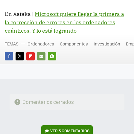
En Xataka |
Microsoft quiere llegar la primera a
la corrección de errores en los ordenadores
cuánticos. Y lo está logrando
TEMAS
Ordenadores
Componentes
Investigación
Emp
FACEBOOK
TWITTER
FLIPBOARD
E-
WHATSAPP
MAIL
Comentarios cerrados
VER
3 COMENTARIOS