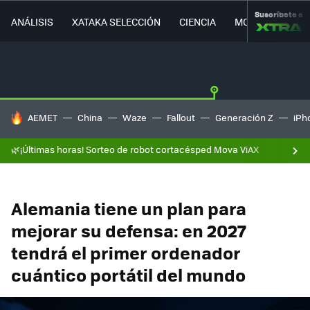
Suscríbete a
ANÁLISIS
XATAKA SELECCIÓN
CIENCIA
MOVILIDAD
HOY SE HABLA DE
AEMET
China
Waze
Fallout
Generación Z
iPh
🌿¡Últimas horas! Sorteo de robot cortacésped Mova ViAX
Alemania tiene un plan para
mejorar su defensa: en 2027
tendrá el primer ordenador
cuántico portátil del mundo