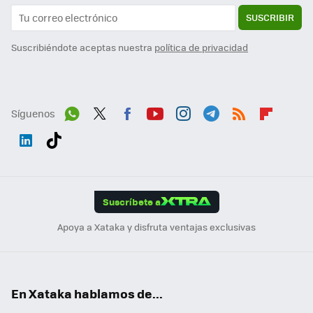
SUSCRIBIR
Suscribiéndote aceptas nuestra
política de privacidad
Síguenos
Wh
Twit
Fac
You
Inst
Tele
RSS
Flip
ats
ter
ebo
tub
agr
gra
boa
Link
Tikt
App
ok
e
am
m
rd
edI
ok
Suscríbete a
n
Apoya a Xataka y disfruta ventajas exclusivas
En Xataka hablamos de...