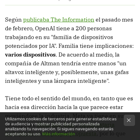
Según
publicaba The Information
el pasado mes
de febrero, OpenAI tiene a 200 personas
trabajando en su "familia de dispositivos
potenciados por IA". Familia tiene implicaciones:
varios dispositivos
. De acuerdo al medio, la
compañía de Altman tendría entre manos "un
altavoz inteligente y, posiblemente, unas gafas
inteligentes y una lámpara inteligente".
Tiene todo el sentido del mundo, en tanto que es
hacia esa dirección hacia la que parece estar
moviéndose la industria. Meta ya tiene en su
Utilizamos cookies de terceros para generar estadísticas
de audiencia y mostrar publicidad personalizada
catálogo las
Meta Ray-Ban
y
Apple estaría
analizando tu navegación. Si sigues navegando estarás
trabajando en su propia propuesta
, por lo que
aceptando su uso.
Más información