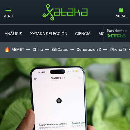
MENÚ
NUEVO
Suscríbete a
ANÁLISIS
XATAKA SELECCIÓN
CIENCIA
MOVILIDAD
HOY SE HABLA DE
AEMET
China
Bill Gates
Generación Z
iPhone 18