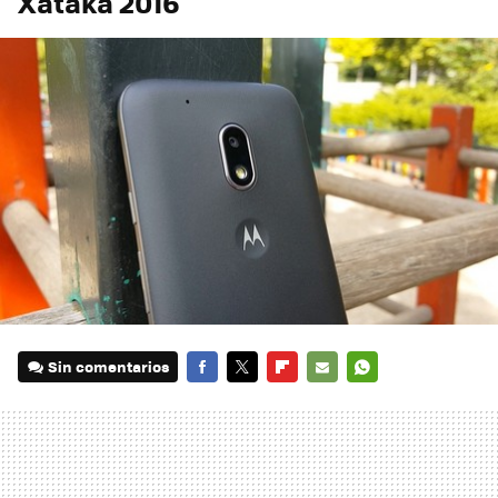
Xataka 2016
Sin comentarios
FACEBOOK
TWITTER
FLIPBOARD
E-
WHATSAPP
MAIL