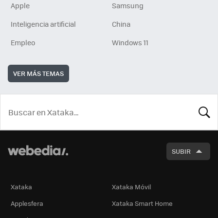
Apple
Samsung
Inteligencia artificial
China
Empleo
Windows 11
VER MÁS TEMAS
BUSCA
SUBIR
Xataka
Xataka Móvil
Applesfera
Xataka Smart Home