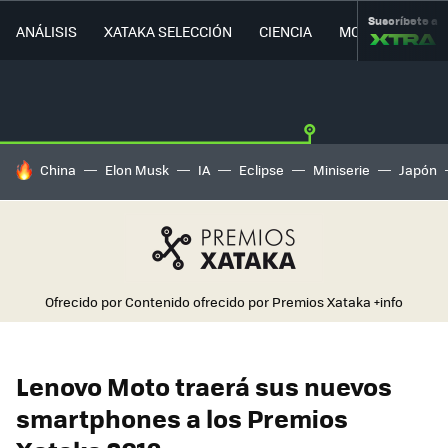
Suscríbete a
ANÁLISIS
XATAKA SELECCIÓN
CIENCIA
MOVILIDAD
HOY SE HABLA DE
China
Elon Musk
IA
Eclipse
Miniserie
Japón
Ofrecido por Contenido ofrecido por Premios Xataka
+info
Lenovo Moto traerá sus nuevos
smartphones a los Premios