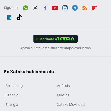
Síguenos
Wh
Twit
Fac
You
Inst
Tele
RSS
Flip
ats
ter
ebo
tub
agr
gra
boa
Link
Tikt
App
ok
e
am
m
rd
edI
ok
Suscríbete a
n
Apoya a Xataka y disfruta ventajas exclusivas
En Xataka hablamos de...
Streaming
Análisis
Espacio
Móviles
Energía
Xataka Movilidad