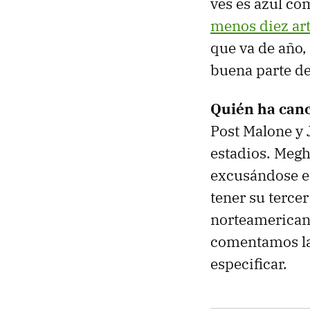
ves es azul co
menos diez art
que va de año,
buena parte de 
Quién ha can
Post Malone y J
estadios. Megh
excusándose en
tener su tercer
norteamerican
comentamos la 
especificar.