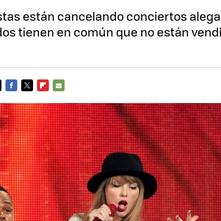
stas están cancelando conciertos aleg
dos tienen en común que no están vend
FACEBOOK
TWITTER
FLIPBOARD
E-
MAIL