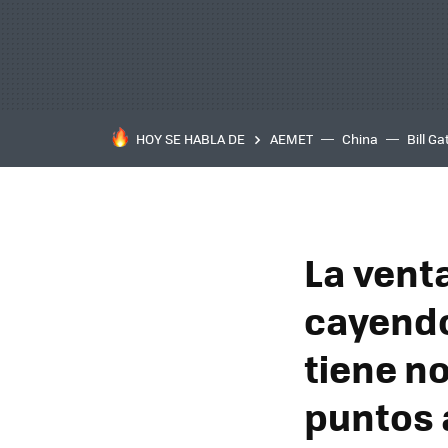
HOY SE HABLA DE
AEMET
China
Bill Ga
La vent
cayendo
tiene n
puntos 