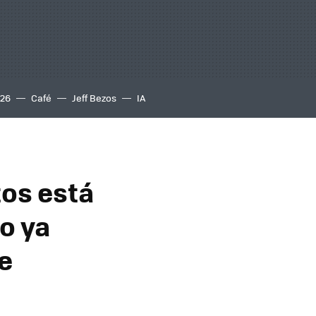
S26
Café
Jeff Bezos
IA
tos está
o ya
e