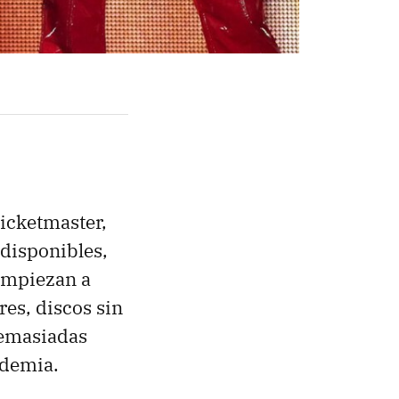
Ticketmaster,
 disponibles,
 empiezan a
es, discos sin
demasiadas
idemia.