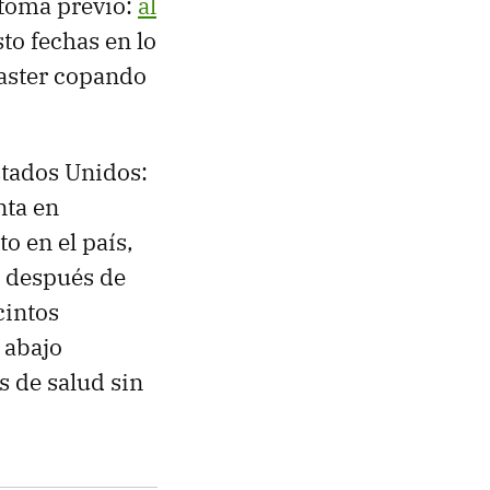
ntoma previo:
al
o fechas en lo
master copando
tados Unidos:
nta en
o en el país,
a después de
cintos
 abajo
s de salud sin