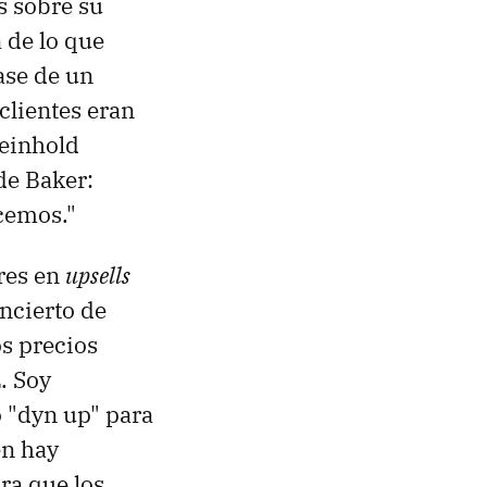
s sobre su
 de lo que
ase de un
clientes eran
Weinhold
de Baker:
cemos."
res en
upsells
ncierto de
os precios
. Soy
o "dyn up" para
én hay
ra que los