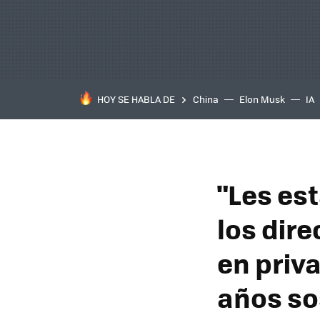
HOY SE HABLA DE
China
Elon Musk
IA
"Les es
los dir
en priva
años s