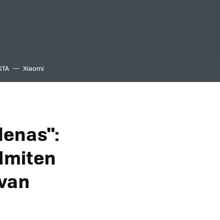
GTA
Xiaomi
lenas":
admiten
evan