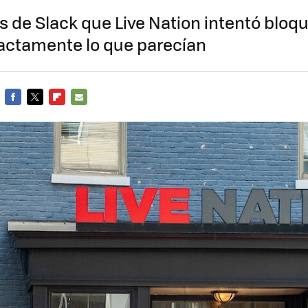
 de Slack que Live Nation intentó bloqu
xactamente lo que parecían
FACEBOOK
TWITTER
FLIPBOARD
E-
MAIL