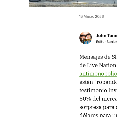
13 Marzo 2026
John Ton
Editor Senio
Mensajes de S
de Live Nation
antimonopoli
están "robando
testimonio inv
80% del merca
sorpresa para 
dólares para u