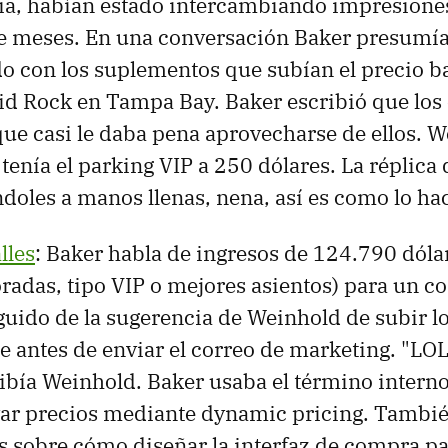
ia, habían estado intercambiando impresione
e meses. En una conversación Baker presumía
o con los suplementos que subían el precio b
id Rock en Tampa Bay. Baker escribió que los 
que casi le daba pena aprovecharse de ellos. 
tenía el parking VIP a 250 dólares. La réplica 
doles a manos llenas, nena, así es como lo ha
lles
: Baker habla de ingresos de 124.790 dóla
radas, tipo VIP o mejores asientos) para un co
guido de la sugerencia de Weinhold de subir l
antes de enviar el correo de marketing. "LOL
ibía Weinhold. Baker usaba el término intern
evar precios mediante dynamic pricing. Tambi
 sobre cómo diseñar la interfaz de compra pa