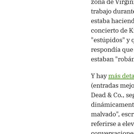
zona de Virgin
trabajo durant
estaba haciend
concierto de K
"estúpidos" y 
respondía que 
estaban "robán
Y hay
más deta
(entradas mejo
Dead & Co., se
dinámicamente 
malvado", escr
referirse a el
conversaciones