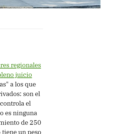
res regionales
pleno juicio
as" a los que
ivados: son el
controla el
o es ninguna
amiento de 250
o tiene un peso