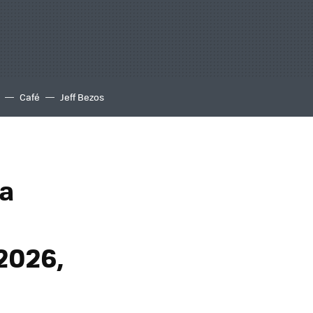
Café
Jeff Bezos
na
2026,