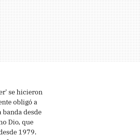
r' se hicieron
nte obligó a
ia banda desde
mo Dio, que
desde 1979.