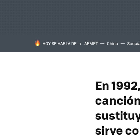
HOY SE HABLA DE
AEMET
China
Sequí
En 1992
canción
sustitu
sirve c