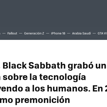
a
Fallout
Generación Z
iPhone 18
Arabia Saudí
GTA VI
, Black Sabbath grabó u
 sobre la tecnología
yendo a los humanos. En 
omo premonición