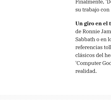
Finalmente, '
su trabajo con
Un giro en el 
de Ronnie Jame
Sabbath o en l
referencias to
clásicos del h
'Computer God'
realidad.