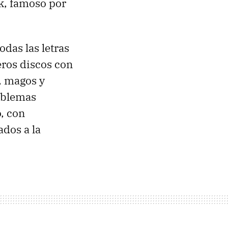
k, famoso por
odas las letras
eros discos con
, magos y
emblemas
, con
dos a la