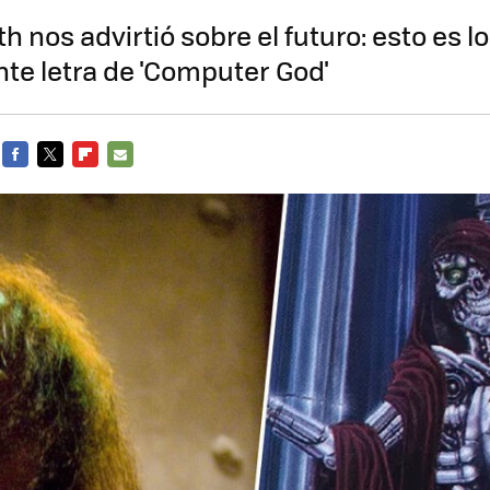
h nos advirtió sobre el futuro: esto es l
ante letra de 'Computer God'
FACEBOOK
TWITTER
FLIPBOARD
E-
MAIL