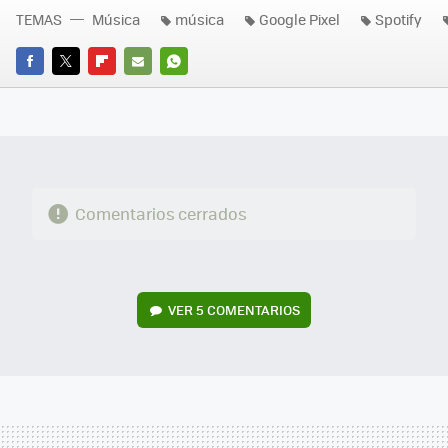
TEMAS
Música
música
Google Pixel
Spotify
FACEBOOK
TWITTER
FLIPBOARD
E-
WHATSAPP
MAIL
Comentarios cerrados
VER
5 COMENTARIOS