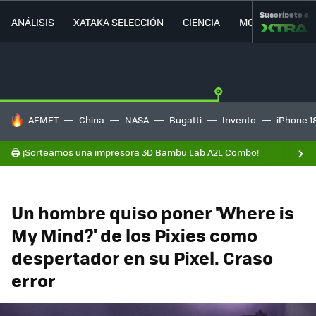
Suscríbete a
ANÁLISIS
XATAKA SELECCIÓN
CIENCIA
MOVILIDAD
HOY SE HABLA DE
AEMET
China
NASA
Bugatti
Invento
iPhone 1
🖨️ ¡Sorteamos una impresora 3D Bambu Lab A2L Combo!
Un hombre quiso poner 'Where is
My Mind?' de los Pixies como
despertador en su Pixel. Craso
error