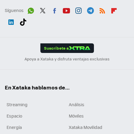
Síguenos
Wh
Twit
Fac
You
Inst
Tele
RSS
Flip
ats
ter
ebo
tub
agr
gra
boa
Link
Tikt
App
ok
e
am
m
rd
edI
ok
Suscríbete a
n
Apoya a Xataka y disfruta ventajas exclusivas
En Xataka hablamos de...
Streaming
Análisis
Espacio
Móviles
Energía
Xataka Movilidad