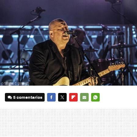
5 comentarios
FACEBOOK
TWITTER
FLIPBOARD
E-
WHATSAPP
MAIL