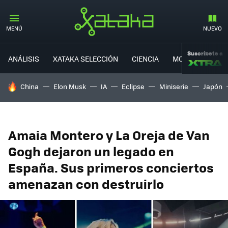
MENÚ
NUEVO
Suscríbete a
ANÁLISIS
XATAKA SELECCIÓN
CIENCIA
MOVILIDAD
HOY SE HABLA DE
China
Elon Musk
IA
Eclipse
Miniserie
Japón
Amaia Montero y La Oreja de Van
Gogh dejaron un legado en
España. Sus primeros conciertos
amenazan con destruirlo