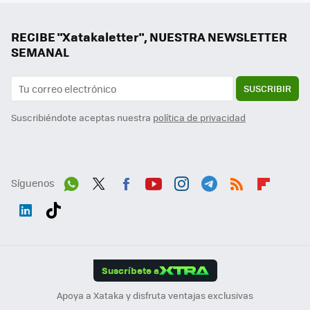
RECIBE "Xatakaletter", NUESTRA NEWSLETTER
SEMANAL
SUSCRIBIR
Suscribiéndote aceptas nuestra
política de privacidad
Síguenos
Wh
Twit
Fac
You
Inst
Tele
RSS
Flip
ats
ter
ebo
tub
agr
gra
boa
Link
Tikt
App
ok
e
am
m
rd
edI
ok
Suscríbete a
n
Apoya a Xataka y disfruta ventajas exclusivas