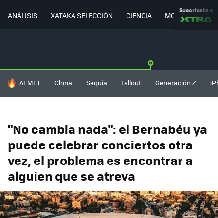
Suscríbete a
ANÁLISIS
XATAKA SELECCIÓN
CIENCIA
MOVILIDAD
HOY SE HABLA DE
AEMET
China
Sequía
Fallout
Generación Z
iP
"No cambia nada": el Bernabéu ya
puede celebrar conciertos otra
vez, el problema es encontrar a
alguien que se atreva