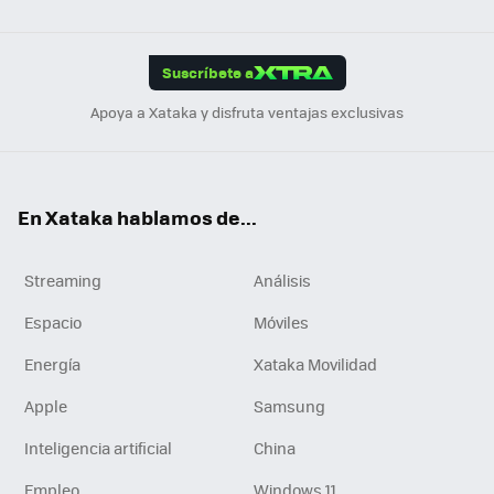
ats
ter
ebo
tub
agr
gra
boa
Link
Tikt
App
ok
e
am
m
rd
edI
ok
Suscríbete a
n
Apoya a Xataka y disfruta ventajas exclusivas
En Xataka hablamos de...
Streaming
Análisis
Espacio
Móviles
Energía
Xataka Movilidad
Apple
Samsung
Inteligencia artificial
China
Empleo
Windows 11