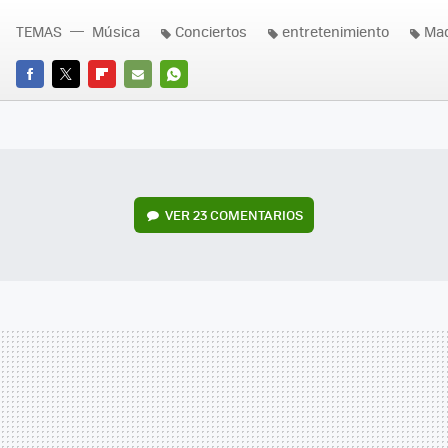
TEMAS
Música
Conciertos
entretenimiento
Mad
FACEBOOK
TWITTER
FLIPBOARD
E-
WHATSAPP
MAIL
VER
23 COMENTARIOS