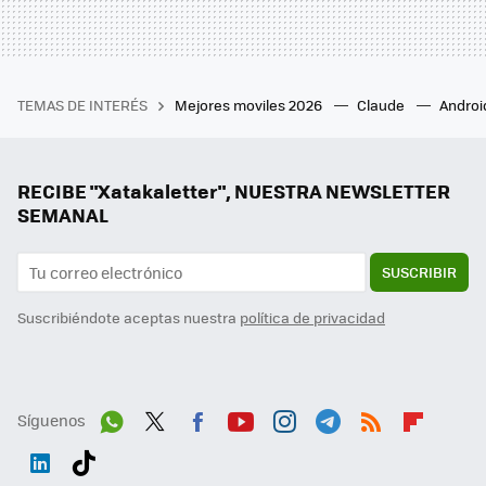
TEMAS DE INTERÉS
Mejores moviles 2026
Claude
Androi
RECIBE "Xatakaletter", NUESTRA NEWSLETTER
SEMANAL
SUSCRIBIR
Suscribiéndote aceptas nuestra
política de privacidad
Síguenos
Wh
Twit
Fac
You
Inst
Tele
RSS
Flip