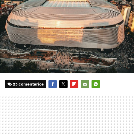
23 comentarios
FACEBOOK
TWITTER
FLIPBOARD
E-
WHATSAPP
MAIL