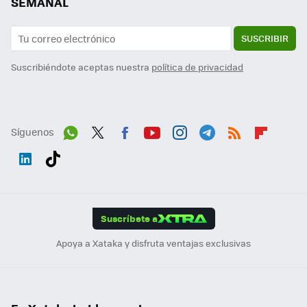
SEMANAL
SUSCRIBIR
Suscribiéndote aceptas nuestra
política de privacidad
Síguenos
Wh
Twit
Fac
You
Inst
Tele
RSS
Flip
ats
ter
ebo
tub
agr
gra
boa
Link
Tikt
App
ok
e
am
m
rd
edI
ok
Suscríbete a
n
Apoya a Xataka y disfruta ventajas exclusivas