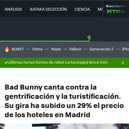
Suscríbete a
ANÁLISIS
XATAKA SELECCIÓN
CIENCIA
MOVILIDAD
HOY SE HABLA DE
AEMET
China
Waze
Fallout
Generación Z
iPh
🌿¡Últimas horas! Sorteo de robot cortacésped Mova ViAX
Bad Bunny canta contra la
gentrificación y la turistificación.
Su gira ha subido un 29% el precio
de los hoteles en Madrid