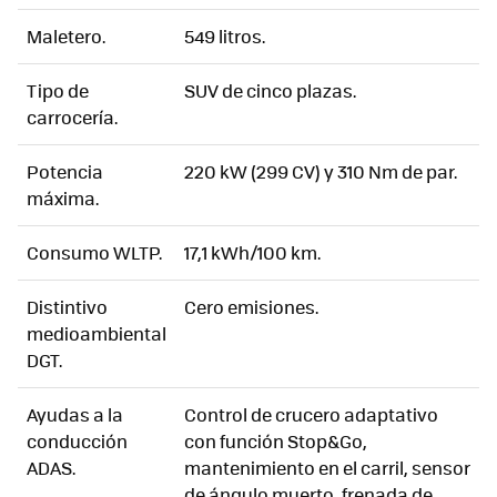
Maletero.
549 litros.
Tipo de
SUV de cinco plazas.
carrocería.
Potencia
220 kW (299 CV) y 310 Nm de par.
máxima.
Consumo WLTP.
17,1 kWh/100 km.
Distintivo
Cero emisiones.
medioambiental
DGT.
Ayudas a la
Control de crucero adaptativo
conducción
con función Stop&Go,
ADAS.
mantenimiento en el carril, sensor
de ángulo muerto, frenada de