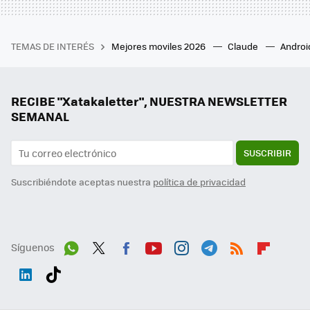
TEMAS DE INTERÉS
Mejores moviles 2026
Claude
Androi
RECIBE "Xatakaletter", NUESTRA NEWSLETTER
SEMANAL
SUSCRIBIR
Suscribiéndote aceptas nuestra
política de privacidad
Síguenos
Wh
Twit
Fac
You
Inst
Tele
RSS
Flip
ats
ter
ebo
tub
agr
gra
boa
Link
Tikt