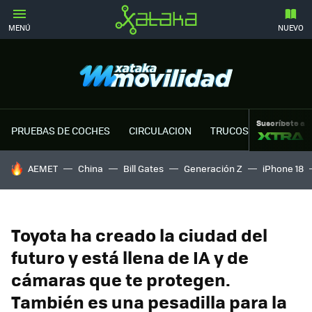
MENÚ
NUEVO
Suscríbete a
PRUEBAS DE COCHES
CIRCULACION
TRUCOS MOTOR
HOY SE HABLA DE
AEMET
China
Bill Gates
Generación Z
iPhone 18
Toyota ha creado la ciudad del
futuro y está llena de IA y de
cámaras que te protegen.
También es una pesadilla para la