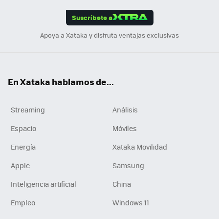
App
ok
e
am
m
rd
edI
ok
Suscríbete a
n
Apoya a Xataka y disfruta ventajas exclusivas
En Xataka hablamos de...
Streaming
Análisis
Espacio
Móviles
Energía
Xataka Movilidad
Apple
Samsung
Inteligencia artificial
China
Empleo
Windows 11