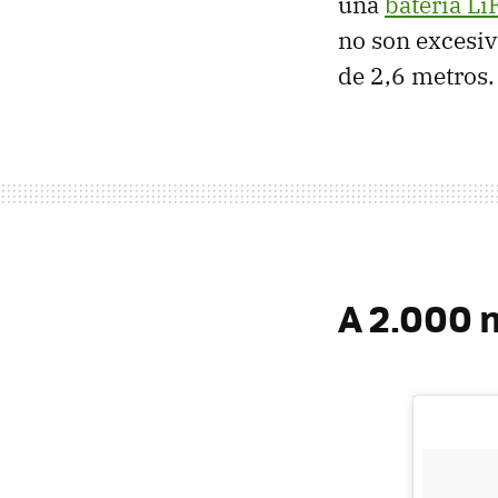
una
batería L
no son excesiv
de 2,6 metros.
A 2.000 