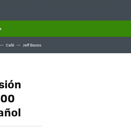
Café
Jeff Bezos
sión
000
añol