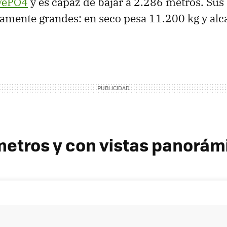
iFePO4
y es capaz de bajar a 2.286 metros. Su
amente grandes: en seco pesa 11.200 kg y alc
metros y con vistas panorám