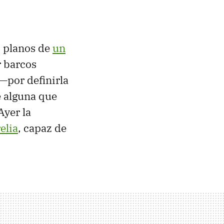
s planos de
un
r barcos
—por definirla
e alguna que
Ayer la
elia
, capaz de