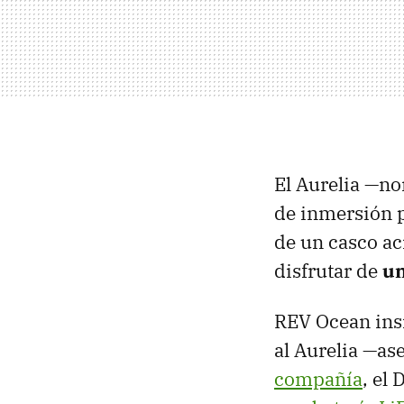
El Aurelia —no
de inmersión p
de un casco ac
disfrutar de
un
REV Ocean insi
al Aurelia —as
compañía
, el