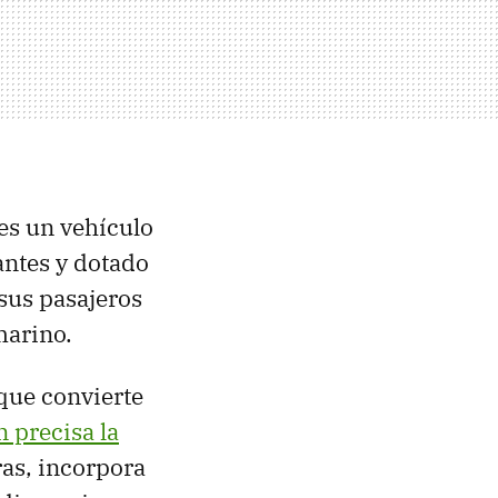
es un vehículo
antes y dotado
sus pasajeros
marino.
 que convierte
 precisa la
as, incorpora