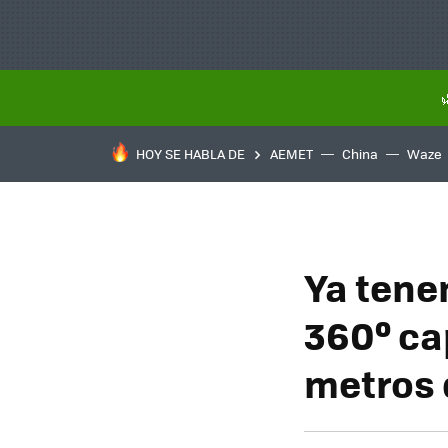
HOY SE HABLA DE
AEMET
China
Waze
Ya tene
360º ca
metros 