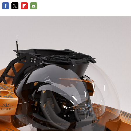
FACEBOOK
TWITTER
FLIPBOARD
E-
MAIL