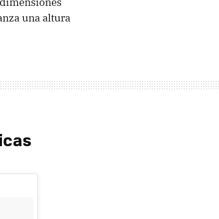
s dimensiones
anza una altura
icas