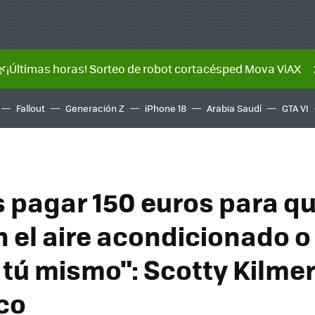
🌿¡Últimas horas! Sorteo de robot cortacésped Mova ViAX
Fallout
Generación Z
iPhone 18
Arabia Saudí
GTA VI
 pagar 150 euros para qu
n el aire acondicionado 
 tú mismo": Scotty Kilmer
co