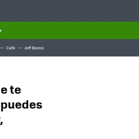
Café
Jeff Bezos
e te
o puedes
,