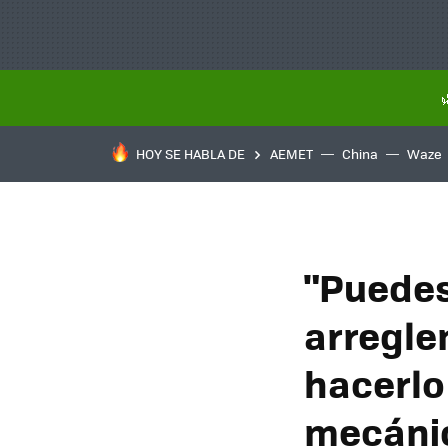
HOY SE HABLA DE
AEMET
China
Waze
"Puedes
arregle
hacerlo
mecáni