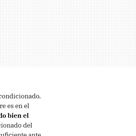
acondicionado.
e es en el
o bien el
cionado del
uficiente ante