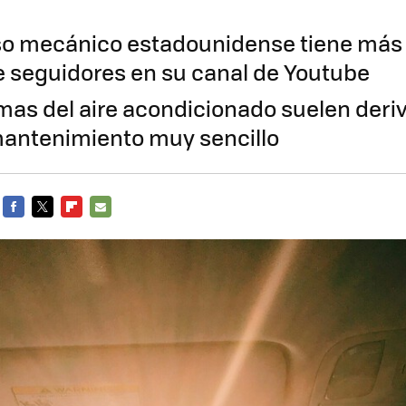
o mecánico estadounidense tiene más 
e seguidores en su canal de Youtube
mas del aire acondicionado suelen deri
antenimiento muy sencillo
FACEBOOK
TWITTER
FLIPBOARD
E-
MAIL