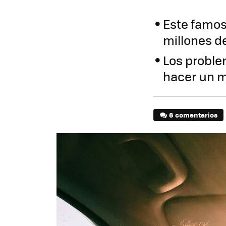
Este famos
millones d
Los proble
hacer un m
6 comentarios