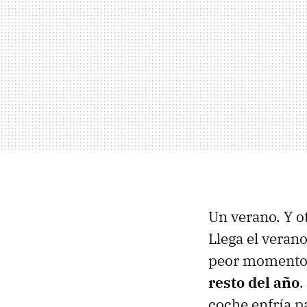
Un verano. Y o
Llega el veran
peor momento 
resto del año
.
coche enfría p