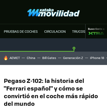
Suscríbete a
PRUEBAS DE COCHES
CIRCULACION
TRUCOS MOTOR
HOY SE HABLA DE
AEMET
China
Bill Gates
Generación Z
iPhone 18
Pegaso Z-102: la historia del
"Ferrari español" y cómo se
convirtió en el coche más rápido
del mundo