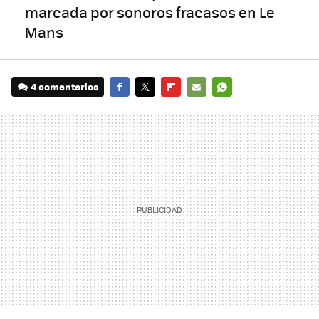
marcada por sonoros fracasos en Le
Mans
4 comentarios
FACEBOOK
TWITTER
FLIPBOARD
E-
WHATSAPP
MAIL