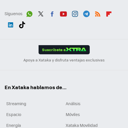
Síguenos
Wh
Twit
Fac
You
Inst
Tele
RSS
Flip
ats
ter
ebo
tub
agr
gra
boa
Link
Tikt
App
ok
e
am
m
rd
edI
ok
Suscríbete a
n
Apoya a Xataka y disfruta ventajas exclusivas
En Xataka hablamos de...
Streaming
Análisis
Espacio
Móviles
Energía
Xataka Movilidad