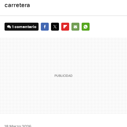
carretera
1 comentario
FACEBOOK
TWITTER
FLIPBOARD
E-
WHATSAPP
MAIL
18 Marzo 2026