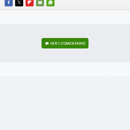
FACEBOOK
TWITTER
FLIPBOARD
E-
WHATSAPP
MAIL
VER
1 COMENTARIO