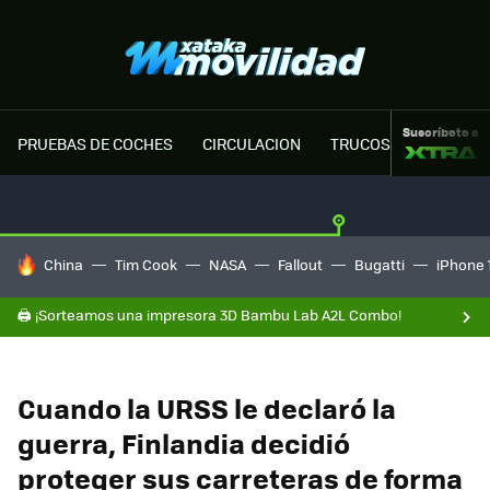
Suscríbete a
PRUEBAS DE COCHES
CIRCULACION
TRUCOS MOTOR
HOY SE HABLA DE
China
Tim Cook
NASA
Fallout
Bugatti
iPhone 
🖨️ ¡Sorteamos una impresora 3D Bambu Lab A2L Combo!
Cuando la URSS le declaró la
guerra, Finlandia decidió
proteger sus carreteras de forma