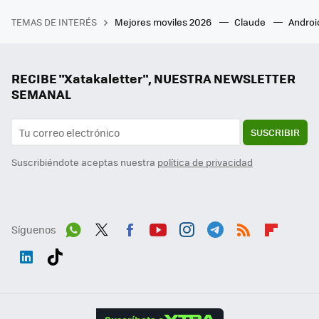
TEMAS DE INTERÉS
Mejores moviles 2026
Claude
Androi
RECIBE "Xatakaletter", NUESTRA NEWSLETTER
SEMANAL
SUSCRIBIR
Suscribiéndote aceptas nuestra
política de privacidad
Síguenos
Wh
Twit
Fac
You
Inst
Tele
RSS
Flip
ats
ter
ebo
tub
agr
gra
boa
Link
Tikt
App
ok
e
am
m
rd
edI
ok