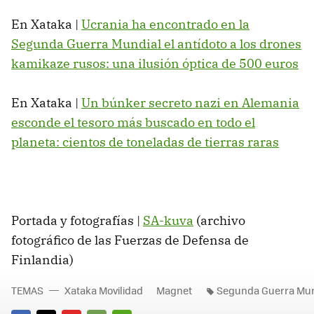
En Xataka |
Ucrania ha encontrado en la
Segunda Guerra Mundial el antídoto a los drones
kamikaze rusos: una ilusión óptica de 500 euros
En Xataka |
Un búnker secreto nazi en Alemania
esconde el tesoro más buscado en todo el
planeta: cientos de toneladas de tierras raras
Portada y fotografías |
SA-kuva
(archivo
fotográfico de las Fuerzas de Defensa de
Finlandia)
TEMAS
Xataka Movilidad
Magnet
Segunda Guerra Mun