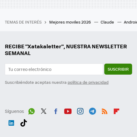
TEMAS DE INTERÉS
Mejores moviles 2026
Claude
Androi
RECIBE "Xatakaletter", NUESTRA NEWSLETTER
SEMANAL
SUSCRIBIR
Suscribiéndote aceptas nuestra
política de privacidad
Síguenos
Wh
Twit
Fac
You
Inst
Tele
RSS
Flip
ats
ter
ebo
tub
agr
gra
boa
Link
Tikt