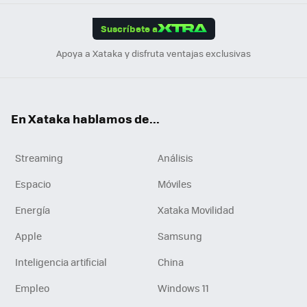
App
ok
e
am
m
rd
edI
ok
Suscríbete a
n
Apoya a Xataka y disfruta ventajas exclusivas
En Xataka hablamos de...
Streaming
Análisis
Espacio
Móviles
Energía
Xataka Movilidad
Apple
Samsung
Inteligencia artificial
China
Empleo
Windows 11