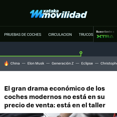
Suscríbete a
PRUEBAS DE COCHES
CIRCULACION
TRUCOS MOTOR
HOY SE HABLA DE
China
Elon Musk
Generación Z
Eclipse
Christoph
El gran drama económico de los
coches modernos no está en su
precio de venta: está en el taller