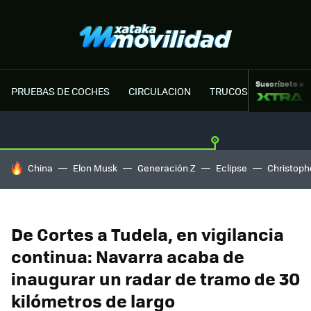
Suscríbete a
PRUEBAS DE COCHES
CIRCULACION
TRUCOS MOTOR
HOY SE HABLA DE
China
Elon Musk
Generación Z
Eclipse
Christoph
De Cortes a Tudela, en vigilancia
continua: Navarra acaba de
inaugurar un radar de tramo de 30
kilómetros de largo