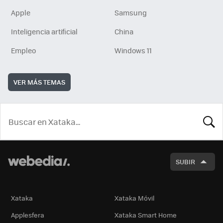
Apple
Samsung
Inteligencia artificial
China
Empleo
Windows 11
VER MÁS TEMAS
BUSCA
SUBIR
Xataka
Xataka Móvil
Applesfera
Xataka Smart Home