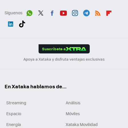
Síguenos
Wh
Twit
Fac
You
Inst
Tele
RSS
Flip
ats
ter
ebo
tub
agr
gra
boa
Link
Tikt
App
ok
e
am
m
rd
edI
ok
Suscríbete a
n
Apoya a Xataka y disfruta ventajas exclusivas
En Xataka hablamos de...
Streaming
Análisis
Espacio
Móviles
Energía
Xataka Movilidad