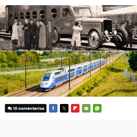
10 comentarios
FACEBOOK
TWITTER
FLIPBOARD
E-
WHATSAPP
MAIL