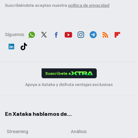
Suscribiéndote aceptas nuestra
política de privacidad
Síguenos
Wh
Twit
Fac
You
Inst
Tele
RSS
Flip
ats
ter
ebo
tub
agr
gra
boa
Link
Tikt
App
ok
e
am
m
rd
edI
ok
Suscríbete a
n
Apoya a Xataka y disfruta ventajas exclusivas
En Xataka hablamos de...
Streaming
Análisis