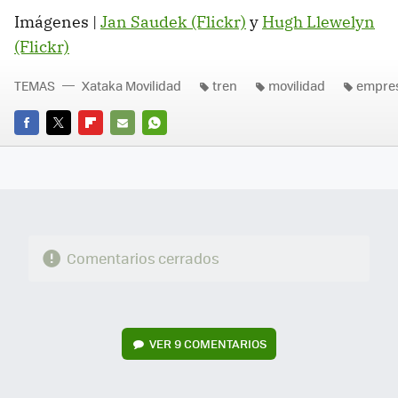
Imágenes |
Jan Saudek (Flickr)
y
Hugh Llewelyn
(Flickr)
TEMAS
Xataka Movilidad
tren
movilidad
empre
FACEBOOK
TWITTER
FLIPBOARD
E-
WHATSAPP
MAIL
Comentarios cerrados
VER
9 COMENTARIOS