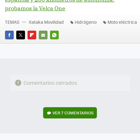
probamos la Velca One
TEMAS
Xataka Movilidad
Hidrógeno
Moto eléctrica
FACEBOOK
TWITTER
FLIPBOARD
E-
WHATSAPP
MAIL
Comentarios cerrados
VER
7 COMENTARIOS