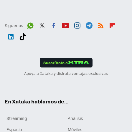
Síguenos
Wh
Twit
Fac
You
Inst
Tele
RSS
Flip
ats
ter
ebo
tub
agr
gra
boa
Link
Tikt
App
ok
e
am
m
rd
edI
ok
Suscríbete a
n
Apoya a Xataka y disfruta ventajas exclusivas
En Xataka hablamos de...
Streaming
Análisis
Espacio
Móviles