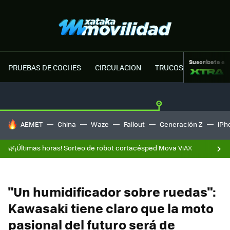
Suscríbete a
PRUEBAS DE COCHES
CIRCULACION
TRUCOS MOTOR
HOY SE HABLA DE
AEMET
China
Waze
Fallout
Generación Z
iPh
🌿¡Últimas horas! Sorteo de robot cortacésped Mova ViAX
"Un humidificador sobre ruedas":
Kawasaki tiene claro que la moto
pasional del futuro será de