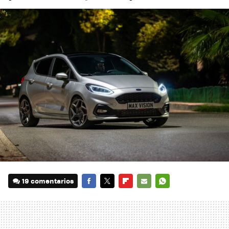
19 comentarios
FACEBOOK
TWITTER
FLIPBOARD
E-
WHATSAPP
MAIL