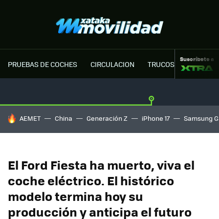
Suscríbete a
PRUEBAS DE COCHES
CIRCULACION
TRUCOS MOTOR
HOY SE HABLA DE
AEMET
China
Generación Z
iPhone 17
Samsung G
El Ford Fiesta ha muerto, viva el
coche eléctrico. El histórico
modelo termina hoy su
producción y anticipa el futuro