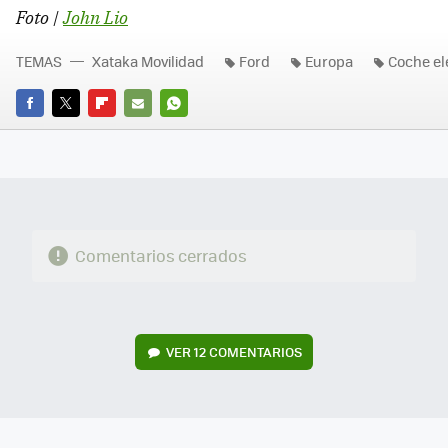
Foto |
John Lio
TEMAS
Xataka Movilidad
Ford
Europa
Coche el
FACEBOOK
TWITTER
FLIPBOARD
E-
WHATSAPP
MAIL
Comentarios cerrados
VER
12 COMENTARIOS