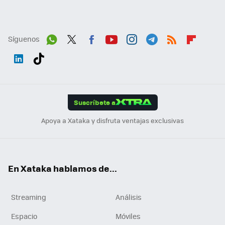
Síguenos
Wh
Twit
Fac
You
Inst
Tele
RSS
Flip
ats
ter
ebo
tub
agr
gra
boa
Link
Tikt
App
ok
e
am
m
rd
edI
ok
Suscríbete a
n
Apoya a Xataka y disfruta ventajas exclusivas
En Xataka hablamos de...
Streaming
Análisis
Espacio
Móviles