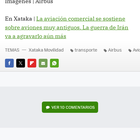
Imágenes | Airbus
En Xataka |
La aviación comercial se sostiene
sobre aviones muy antiguos. La guerra de Irán
va a agravarlo aún más
TEMAS
Xataka Movilidad
transporte
Airbus
Avi
FACEBOOK
TWITTER
FLIPBOARD
E-
WHATSAPP
MAIL
VER
10 COMENTARIOS