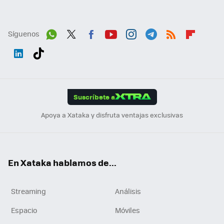
Síguenos
Wh
Twit
Fac
You
Inst
Tele
RSS
Flip
ats
ter
ebo
tub
agr
gra
boa
Link
Tikt
App
ok
e
am
m
rd
edI
ok
Suscríbete a
n
Apoya a Xataka y disfruta ventajas exclusivas
En Xataka hablamos de...
Streaming
Análisis
Espacio
Móviles