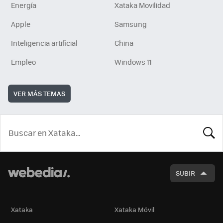
Energía
Xataka Movilidad
Apple
Samsung
Inteligencia artificial
China
Empleo
Windows 11
VER MÁS TEMAS
BUSCA
SUBIR
Xataka
Xataka Móvil