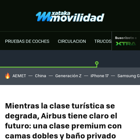
Suscríbete a
PRUEBAS DE COCHES
CIRCULACION
TRUCOS MOTOR
HOY SE HABLA DE
AEMET
China
Generación Z
iPhone 17
Samsung G
Mientras la clase turística se
degrada, Airbus tiene claro el
futuro: una clase premium con
camas dobles y baño privado