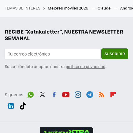
TEMAS DE INTERÉS
Mejores moviles 2026
Claude
Androi
RECIBE "Xatakaletter", NUESTRA NEWSLETTER
SEMANAL
SUSCRIBIR
Suscribiéndote aceptas nuestra
política de privacidad
Síguenos
Wh
Twit
Fac
You
Inst
Tele
RSS
Flip
ats
ter
ebo
tub
agr
gra
boa
Link
Tikt
App
ok
e
am
m
rd
edI
ok
Suscríbete a