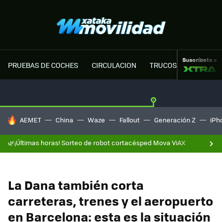
Suscríbete a
PRUEBAS DE COCHES
CIRCULACION
TRUCOS MOTOR
HOY SE HABLA DE
AEMET
China
Waze
Fallout
Generación Z
iPh
🌿¡Últimas horas! Sorteo de robot cortacésped Mova ViAX
La Dana también corta
carreteras, trenes y el aeropuerto
en Barcelona: esta es la situación