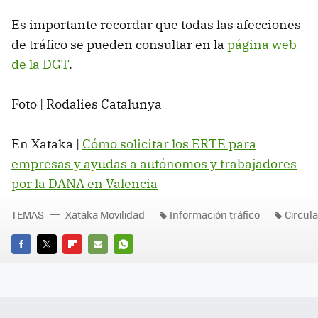
Es importante recordar que todas las afecciones
de tráfico se pueden consultar en la
página web
de la DGT
.
Foto | Rodalies Catalunya
En Xataka |
Cómo solicitar los ERTE para
empresas y ayudas a autónomos y trabajadores
por la DANA en Valencia
TEMAS
Xataka Movilidad
Información tráfico
Circul
FACEBOOK
TWITTER
FLIPBOARD
E-
WHATSAPP
MAIL