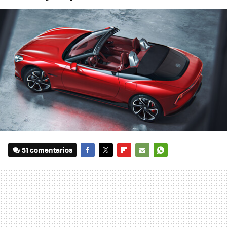
51 comentarios
FACEBOOK
TWITTER
FLIPBOARD
E-
WHATSAPP
MAIL