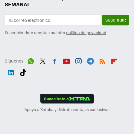
SEMANAL
SUSCRIBIR
Suscribiéndote aceptas nuestra
política de privacidad
Síguenos
Wh
Twit
Fac
You
Inst
Tele
RSS
Flip
ats
ter
ebo
tub
agr
gra
boa
Link
Tikt
App
ok
e
am
m
rd
edI
ok
Suscríbete a
n
Apoya a Xataka y disfruta ventajas exclusivas