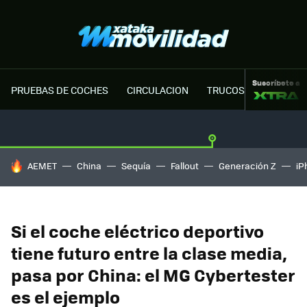
Suscríbete a
PRUEBAS DE COCHES
CIRCULACION
TRUCOS MOTOR
HOY SE HABLA DE
AEMET
China
Sequía
Fallout
Generación Z
iP
Si el coche eléctrico deportivo
tiene futuro entre la clase media,
pasa por China: el MG Cybertester
es el ejemplo