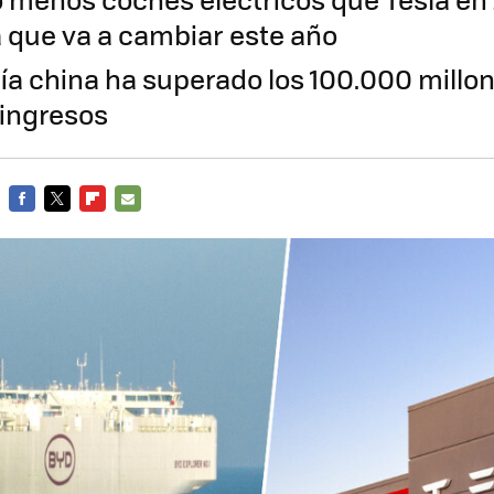
a que va a cambiar este año
a china ha superado los 100.000 millo
 ingresos
FACEBOOK
TWITTER
FLIPBOARD
E-
MAIL