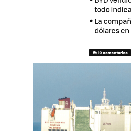
todo indic
La compañí
dólares en
19 comentarios