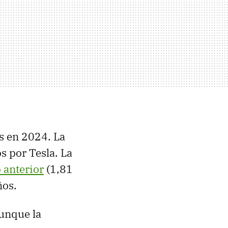
s en 2024. La
s por Tesla. La
o anterior
(1,81
ños.
unque la