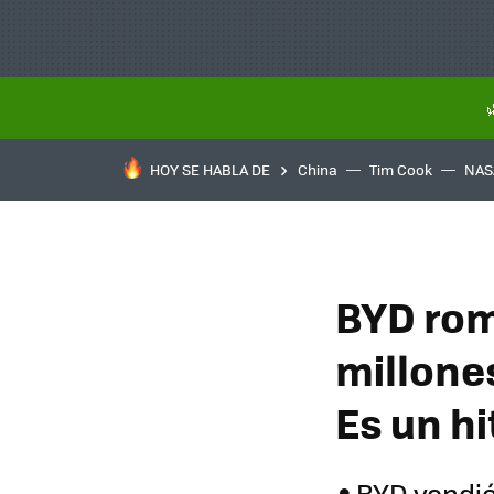
HOY SE HABLA DE
China
Tim Cook
NAS
BYD rom
millone
Es un h
BYD vendió