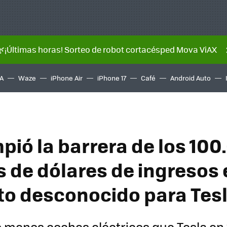
🌿¡Últimas horas! Sorteo de robot cortacésped Mova ViAX
A
Waze
iPhone Air
iPhone 17
Café
Android Auto
pió la barrera de los 100
s de dólares de ingresos 
ito desconocido para Tes
 menos coches eléctricos que Tesla en