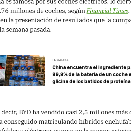
 es famosa por sus coches eléctricos, lo ciert
,76 millones de coches, según
Financial Times
.
en la presentación de resultados que la comp
 la semana pasada.
EN XATAKA
China encuentra el ingrediente pa
99,9% de la batería de un coche e
glicina de los batidos de proteín
s decir, BYD ha vendido casi 2,5 millones más
ha conseguido matriculando híbridos enchufab
fables y eléctricos suman en la misma catego