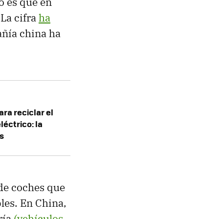
o es que en
 La cifra
ha
añía china ha
ra reciclar el
léctrico: la
as
 de coches que
les. En China,
ría
(vehículos