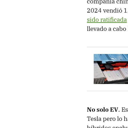
compañía china
2024 vendió 1
sido ratificada
llevado a cabo
No solo EV
. E
Tesla pero lo 
híbridos enchu