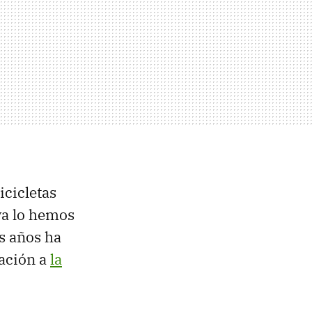
icicletas
 ya lo hemos
s años ha
lación a
la