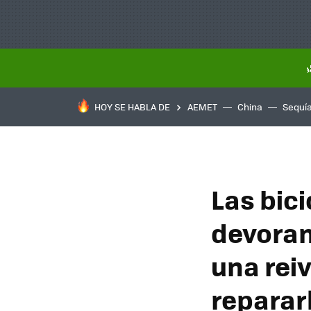
HOY SE HABLA DE
AEMET
China
Sequí
Las bici
devoran
una reiv
reparar