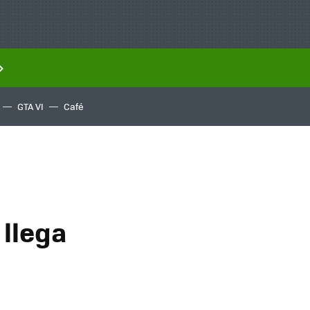
GTA VI
Café
 llega