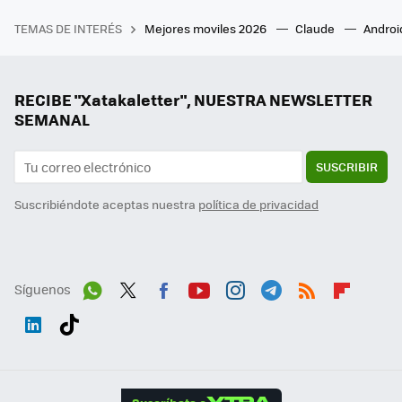
TEMAS DE INTERÉS
Mejores moviles 2026
Claude
Androi
RECIBE "Xatakaletter", NUESTRA NEWSLETTER
SEMANAL
SUSCRIBIR
Suscribiéndote aceptas nuestra
política de privacidad
Síguenos
Wh
Twit
Fac
You
Inst
Tele
RSS
Flip
ats
ter
ebo
tub
agr
gra
boa
Link
Tikt
App
ok
e
am
m
rd
edI
ok