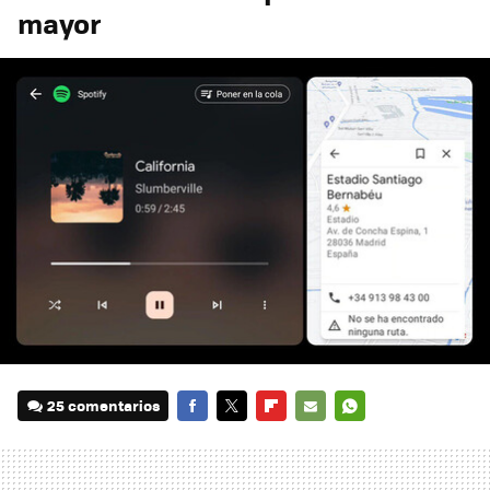
mayor
25 comentarios
FACEBOOK
TWITTER
FLIPBOARD
E-
WHATSAPP
MAIL