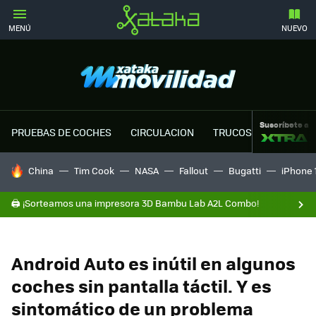
MENÚ
NUEVO
Suscríbete a
PRUEBAS DE COCHES
CIRCULACION
TRUCOS MOTOR
HOY SE HABLA DE
China
Tim Cook
NASA
Fallout
Bugatti
iPhone 
🖨️ ¡Sorteamos una impresora 3D Bambu Lab A2L Combo!
Android Auto es inútil en algunos
coches sin pantalla táctil. Y es
sintomático de un problema