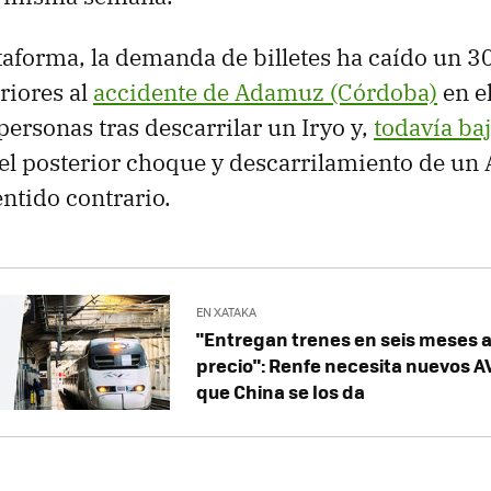
taforma, la demanda de billetes ha caído un 3
riores al
accidente de Adamuz (Córdoba)
en e
personas tras descarrilar un Iryo y,
todavía ba
 el posterior choque y descarrilamiento de un 
entido contrario.
EN XATAKA
"Entregan trenes en seis meses a
precio": Renfe necesita nuevos AV
que China se los da