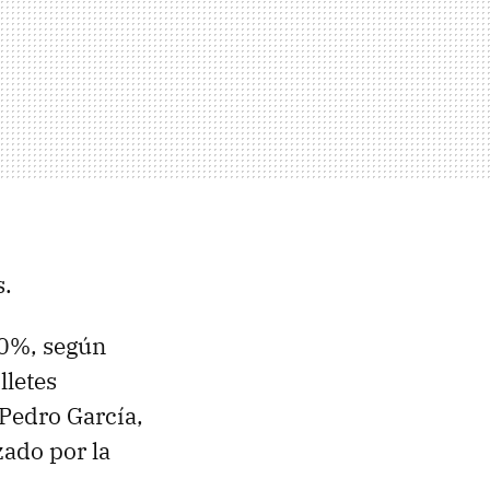
s.
30%, según
lletes
 Pedro García,
zado por la