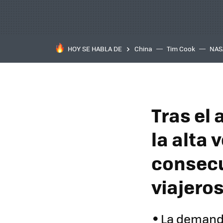
HOY SE HABLA DE
China
Tim Cook
NAS
Tras el
la alta 
consecu
viajeros
La demanda