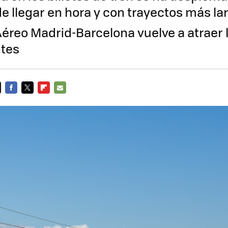
de llegar en hora y con trayectos más la
Aéreo Madrid-Barcelona vuelve a atraer 
ntes
FACEBOOK
TWITTER
FLIPBOARD
E-
MAIL