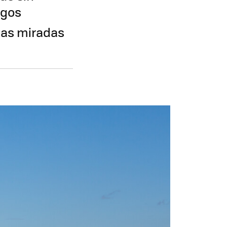
rgos
las miradas