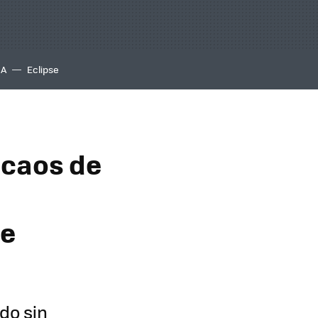
IA
Eclipse
 caos de
de
do sin