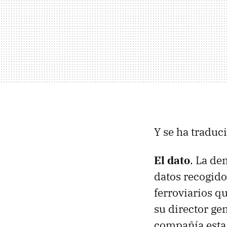
Y se ha traduc
El dato
. La de
datos recogid
ferroviarios q
su director ge
compañía est