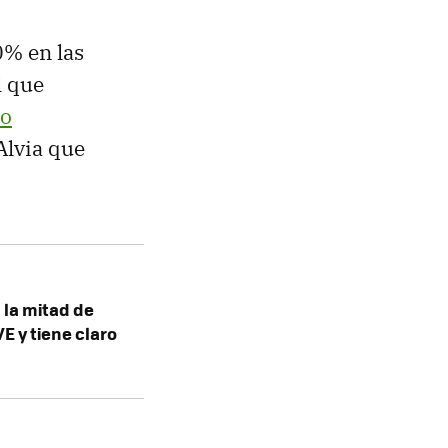
0% en las
l que
jo
Alvia que
 la mitad de
E y tiene claro