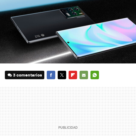
3 comentarios
FACEBOOK
TWITTER
FLIPBOARD
E-
WHATSAPP
MAIL