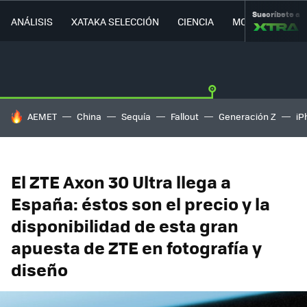
Suscríbete a
ANÁLISIS
XATAKA SELECCIÓN
CIENCIA
MOVILIDAD
HOY SE HABLA DE
AEMET
China
Sequía
Fallout
Generación Z
iP
El ZTE Axon 30 Ultra llega a
España: éstos son el precio y la
disponibilidad de esta gran
apuesta de ZTE en fotografía y
diseño