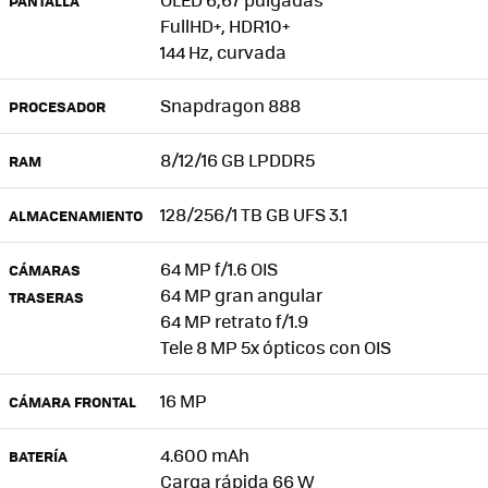
PANTALLA
FullHD+, HDR10+
144 Hz, curvada
Snapdragon 888
PROCESADOR
8/12/16 GB LPDDR5
RAM
128/256/1 TB GB UFS 3.1
ALMACENAMIENTO
64 MP f/1.6 OIS
CÁMARAS
64 MP gran angular
TRASERAS
64 MP retrato f/1.9
Tele 8 MP 5x ópticos con OIS
16 MP
CÁMARA FRONTAL
4.600 mAh
BATERÍA
Carga rápida 66 W