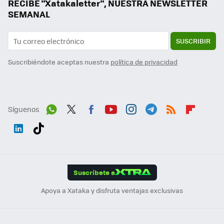
RECIBE "Xatakaletter", NUESTRA NEWSLETTER
SEMANAL
SUSCRIBIR
Suscribiéndote aceptas nuestra
política de privacidad
Síguenos
Wh
Twit
Fac
You
Inst
Tele
RSS
Flip
ats
ter
ebo
tub
agr
gra
boa
Link
Tikt
App
ok
e
am
m
rd
edI
ok
Suscríbete a
n
Apoya a Xataka y disfruta ventajas exclusivas