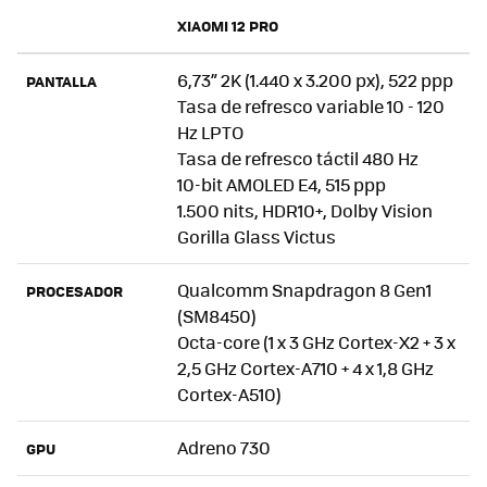
XIAOMI 12 PRO
6,73” 2K (1.440 x 3.200 px), 522 ppp
PANTALLA
Tasa de refresco variable 10 - 120
Hz LPTO
Tasa de refresco táctil 480 Hz
10-bit AMOLED E4, 515 ppp
1.500 nits, HDR10+, Dolby Vision
Gorilla Glass Victus
Qualcomm Snapdragon 8 Gen1
PROCESADOR
(SM8450)
Octa-core (1 x 3 GHz Cortex-X2 + 3 x
2,5 GHz Cortex-A710 + 4 x 1,8 GHz
Cortex-A510)
Adreno 730
GPU