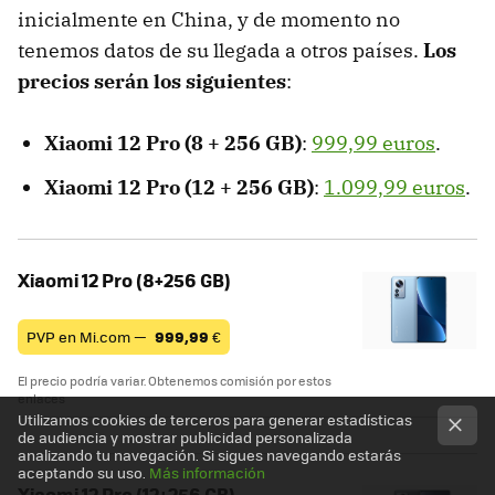
inicialmente en China, y de momento no
tenemos datos de su llegada a otros países.
Los
precios serán los siguientes
:
Xiaomi 12 Pro (8 + 256 GB)
:
999,99 euros
.
Xiaomi 12 Pro (12 + 256 GB)
:
1.099,99 euros
.
Xiaomi 12 Pro (8+256 GB)
PVP en Mi.com —
999,99
€
El precio podría variar. Obtenemos comisión por estos
enlaces
Utilizamos cookies de terceros para generar estadísticas
de audiencia y mostrar publicidad personalizada
analizando tu navegación. Si sigues navegando estarás
aceptando su uso.
Más información
Xiaomi 12 Pro (12+256 GB)