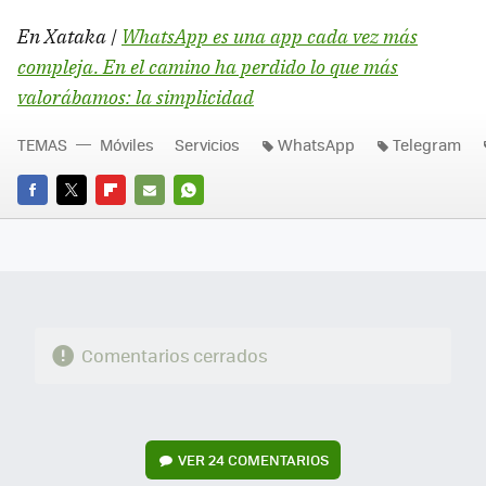
En Xataka |
WhatsApp es una app cada vez más
compleja. En el camino ha perdido lo que más
valorábamos: la simplicidad
TEMAS
Móviles
Servicios
WhatsApp
Telegram
FACEBOOK
TWITTER
FLIPBOARD
E-
WHATSAPP
MAIL
Comentarios cerrados
VER
24 COMENTARIOS