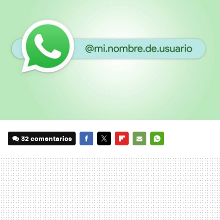
32 comentarios
FACEBOOK
TWITTER
FLIPBOARD
E-
WHATSAPP
MAIL