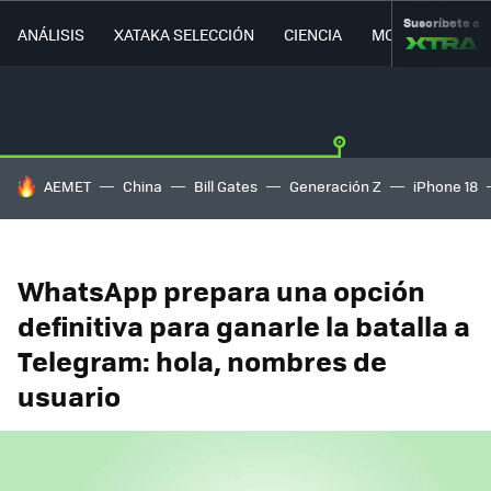
Suscríbete a
ANÁLISIS
XATAKA SELECCIÓN
CIENCIA
MOVILIDAD
HOY SE HABLA DE
AEMET
China
Bill Gates
Generación Z
iPhone 18
WhatsApp prepara una opción
definitiva para ganarle la batalla a
Telegram: hola, nombres de
usuario