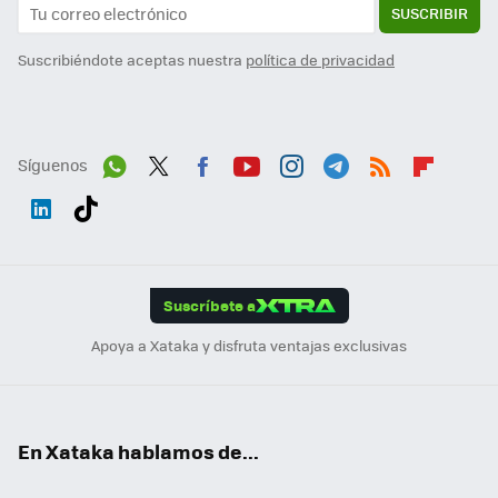
SUSCRIBIR
Suscribiéndote aceptas nuestra
política de privacidad
Síguenos
Wh
Twit
Fac
You
Inst
Tele
RSS
Flip
ats
ter
ebo
tub
agr
gra
boa
Link
Tikt
App
ok
e
am
m
rd
edI
ok
Suscríbete a
n
Apoya a Xataka y disfruta ventajas exclusivas
En Xataka hablamos de...