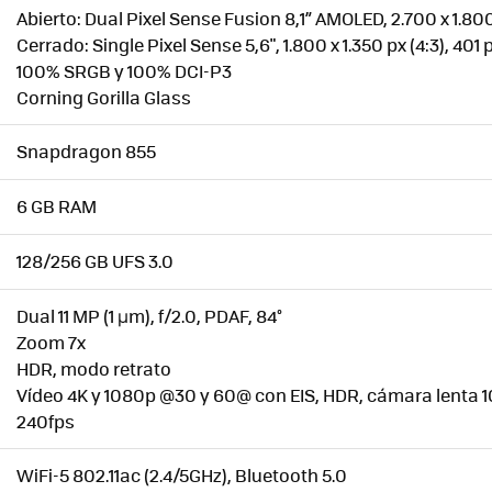
Abierto: Dual Pixel Sense Fusion 8,1” AMOLED, 2.700 x 1.800
Cerrado: Single Pixel Sense 5,6", 1.800 x 1.350 px (4:3), 401
100% SRGB y 100% DCI-P3
Corning Gorilla Glass
Snapdragon 855
6 GB RAM
128/256 GB UFS 3.0
Dual 11 MP (1 µm), f/2.0, PDAF, 84°
Zoom 7x
HDR, modo retrato
Vídeo 4K y 1080p @30 y 60@ con EIS, HDR, cámara lenta
240fps
WiFi-5 802.11ac (2.4/5GHz), Bluetooth 5.0