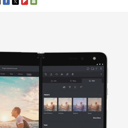
FACEBOOK
TWITTER
FLIPBOARD
E-
MAIL