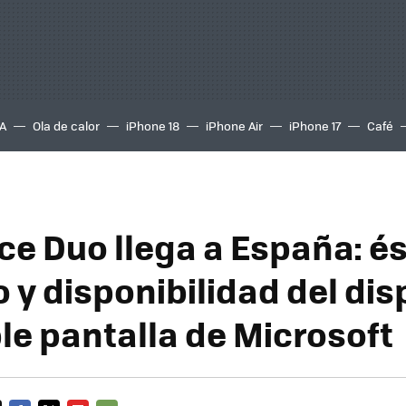
A
Ola de calor
iPhone 18
iPhone Air
iPhone 17
Café
ace Duo llega a España: é
o y disponibilidad del dis
le pantalla de Microsoft