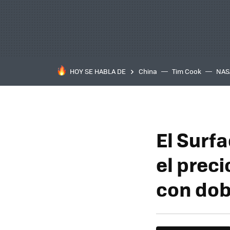
HOY SE HABLA DE
China
Tim Cook
NAS
El Surf
el preci
con dob