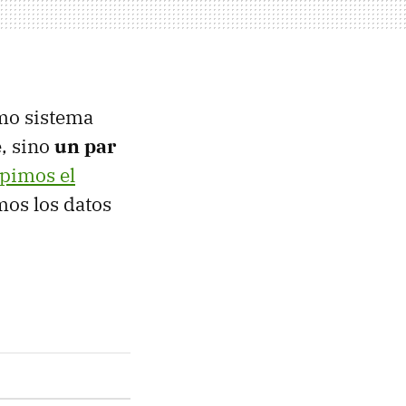
omo sistema
e, sino
un par
pimos el
mos los datos