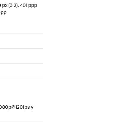
 px (3:2), 401 ppp
 ppp
 1080p@120fps y