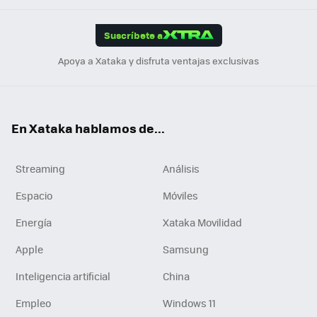
App
ok
e
am
m
rd
edI
ok
Suscríbete a
n
Apoya a Xataka y disfruta ventajas exclusivas
En Xataka hablamos de...
Streaming
Análisis
Espacio
Móviles
Energía
Xataka Movilidad
Apple
Samsung
Inteligencia artificial
China
Empleo
Windows 11