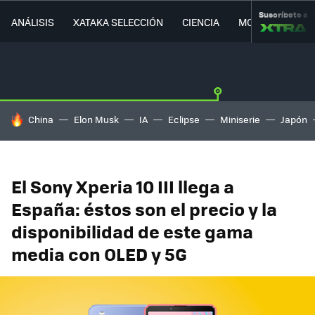
Suscríbete a
ANÁLISIS
XATAKA SELECCIÓN
CIENCIA
MOVILIDAD
HOY SE HABLA DE
China
Elon Musk
IA
Eclipse
Miniserie
Japón
El Sony Xperia 10 III llega a
España: éstos son el precio y la
disponibilidad de este gama
media con OLED y 5G