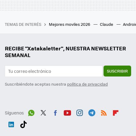
TEMAS DE INTERÉS
Mejores moviles 2026
Claude
Androi
RECIBE "Xatakaletter", NUESTRA NEWSLETTER
SEMANAL
SUSCRIBIR
Suscribiéndote aceptas nuestra
política de privacidad
Síguenos
Wh
Twit
Fac
You
Inst
Tele
RSS
Flip
ats
ter
ebo
tub
agr
gra
boa
Link
Tikt