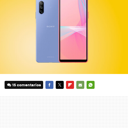
15 comentarios
FACEBOOK
TWITTER
FLIPBOARD
E-
WHATSAPP
MAIL