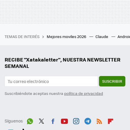
TEMAS DE INTERÉS
Mejores moviles 2026
Claude
Androi
RECIBE "Xatakaletter", NUESTRA NEWSLETTER
SEMANAL
SUSCRIBIR
Suscribiéndote aceptas nuestra
política de privacidad
Síguenos
Wh
Twit
Fac
You
Inst
Tele
RSS
Flip