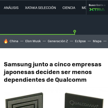
Suscríbete a
ANÁLISIS
XATAKA SELECCIÓN
CIENCIA
MOVILIDAD
HOY SE HABLA DE
China
Elon Musk
Generación Z
Eclipse
Mapa
Samsung junto a cinco empresas
japonesas deciden ser menos
dependientes de Qualcomm