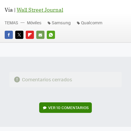
Vía |
Wall Street Journal
TEMAS
Móviles
Samsung
Qualcomm
FACEBOOK
TWITTER
FLIPBOARD
E-
WHATSAPP
MAIL
Comentarios cerrados
VER
10 COMENTARIOS