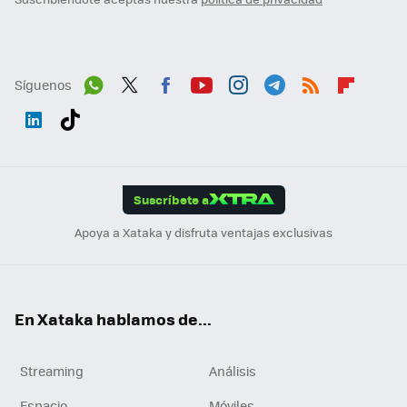
Síguenos
Wh
Twit
Fac
You
Inst
Tele
RSS
Flip
ats
ter
ebo
tub
agr
gra
boa
Link
Tikt
App
ok
e
am
m
rd
edI
ok
Suscríbete a
n
Apoya a Xataka y disfruta ventajas exclusivas
En Xataka hablamos de...
Streaming
Análisis
Espacio
Móviles