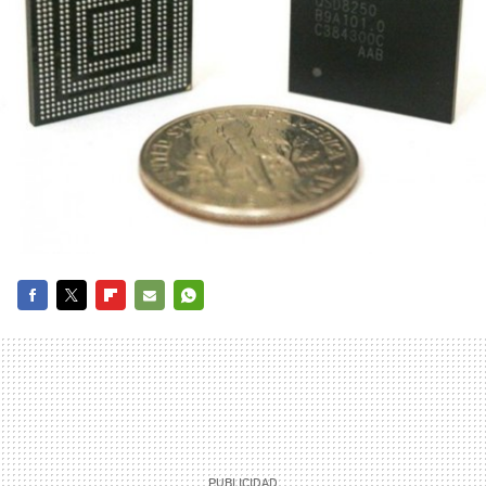
FACEBOOK
TWITTER
FLIPBOARD
E-
WHATSAPP
MAIL