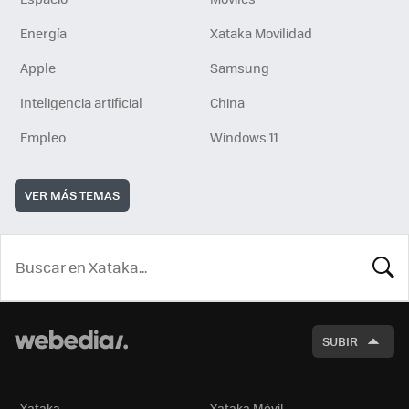
Energía
Xataka Movilidad
Apple
Samsung
Inteligencia artificial
China
Empleo
Windows 11
VER MÁS TEMAS
BUSCA
SUBIR
Xataka
Xataka Móvil