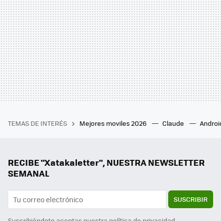
TEMAS DE INTERÉS
Mejores moviles 2026
Claude
Androi
RECIBE "Xatakaletter", NUESTRA NEWSLETTER
SEMANAL
SUSCRIBIR
Suscribiéndote aceptas nuestra
política de privacidad